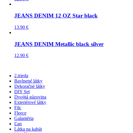
JEANS DENIM 12 OZ Star black
13.90
€
JEANS DENIM Metallic black silver
12.90
€
2.trieda
Bavlnené látky
Dekoračné látky
DIY Set
Dvojitá gázovina
Exteriérové látky
Filc
Fleece
Galantéria
Ľan
Látka na kabát