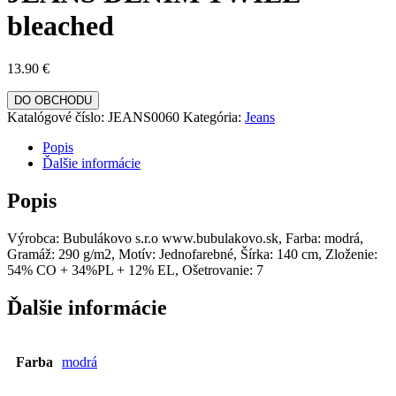
bleached
13.90
€
DO OBCHODU
Katalógové číslo:
JEANS0060
Kategória:
Jeans
Popis
Ďalšie informácie
Popis
Výrobca: Bubulákovo s.r.o www.bubulakovo.sk, Farba: modrá,
Gramáž: 290 g/m2, Motív: Jednofarebné, Šírka: 140 cm, Zloženie:
54% CO + 34%PL + 12% EL, Ošetrovanie: 7
Ďalšie informácie
Farba
modrá