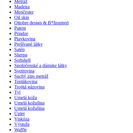
Metráž
Madeira
Menčester
Oil skin
Ottobre design & B*Inspired
Patent
Priadze
Plavkovina
Prešívané látky
Satén
Sherpa
Softshell
Spoločenské a dámske látky
Svetrovina
Suchý zips metráž
Teplákovina
Trojitá gázovina
Tyl
Umelá koža
Umelá kožušina
Umelá kožušina
Úplet
Viskóza
Výstuže
Waffle