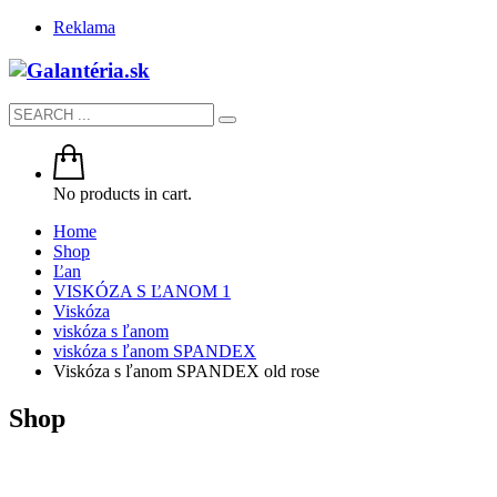
Reklama
No products in cart.
Home
Shop
Ľan
VISKÓZA S ĽANOM 1
Viskóza
viskóza s ľanom
viskóza s ľanom SPANDEX
Viskóza s ľanom SPANDEX old rose
Shop