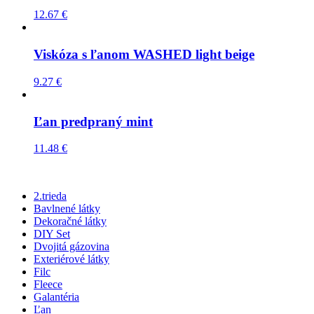
12.67
€
Viskóza s ľanom WASHED light beige
9.27
€
Ľan predpraný mint
11.48
€
2.trieda
Bavlnené látky
Dekoračné látky
DIY Set
Dvojitá gázovina
Exteriérové látky
Filc
Fleece
Galantéria
Ľan