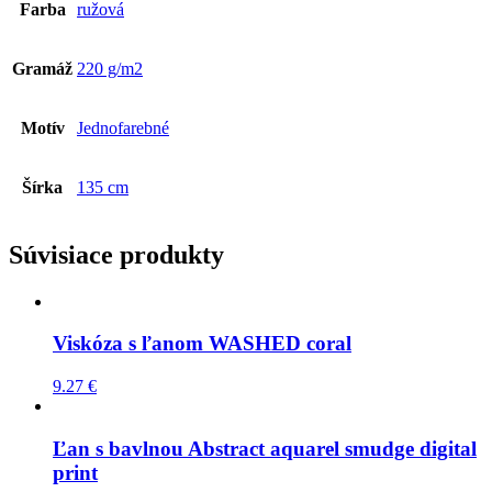
Farba
ružová
Gramáž
220 g/m2
Motív
Jednofarebné
Šírka
135 cm
Súvisiace produkty
Viskóza s ľanom WASHED coral
9.27
€
Ľan s bavlnou Abstract aquarel smudge digital
print