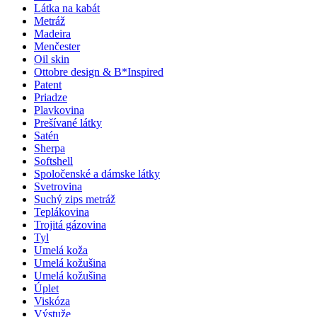
Látka na kabát
Metráž
Madeira
Menčester
Oil skin
Ottobre design & B*Inspired
Patent
Priadze
Plavkovina
Prešívané látky
Satén
Sherpa
Softshell
Spoločenské a dámske látky
Svetrovina
Suchý zips metráž
Teplákovina
Trojitá gázovina
Tyl
Umelá koža
Umelá kožušina
Umelá kožušina
Úplet
Viskóza
Výstuže