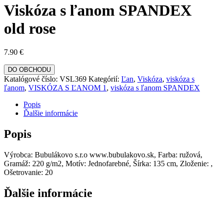
Viskóza s ľanom SPANDEX
old rose
7.90
€
DO OBCHODU
Katalógové číslo:
VSL369
Kategórií:
Ľan
,
Viskóza
,
viskóza s
ľanom
,
VISKÓZA S ĽANOM 1
,
viskóza s ľanom SPANDEX
Popis
Ďalšie informácie
Popis
Výrobca: Bubulákovo s.r.o www.bubulakovo.sk, Farba: ružová,
Gramáž: 220 g/m2, Motív: Jednofarebné, Šírka: 135 cm, Zloženie: ,
Ošetrovanie: 20
Ďalšie informácie