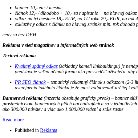
banner 10,- eur / mesiac
článok 12,- / dlhodobo + 10,- za napísanie + na hlavnej odkaz
odkaz na tri mesiace 18,- EUR, na 1/2 roka 29,- EUR, na rok 
exkluzívny odkaz z článku na hlavnej stránke min. rok dohoda 
ceny sú bez DPH
Reklama v sieti magazínov a informačných web stránok
Textová reklama
Kvalitný spätný odkaz
(základný kameň linkbuildingu) je nenáp
predstavuje veľmi účinnú formu ako presvedčiť užívateľa, aby n
PR SEO článok
–
tematický reklamný článok s odkazom (2-3 li
uverejnenia takéhoto článku je že musí zodpovedať určitej kva
Bannerová reklama
(inzercia obsahuje graficky prvok) – banner slú
prostredníctvom bannerových plôch nachádzajúcich sa v jednotlivých
ako 300.000 návštev a viac ako 1.000.000 videní a stále rastie
Read more
Published in
Reklama