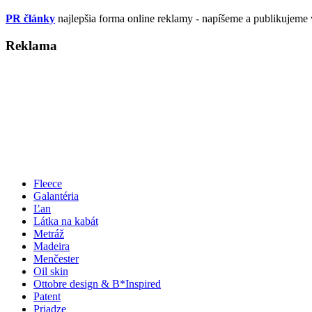
PR články
najlepšia forma online reklamy - napíšeme a publikujeme 
Reklama
Fleece
Galantéria
Ľan
Látka na kabát
Metráž
Madeira
Menčester
Oil skin
Ottobre design & B*Inspired
Patent
Priadze