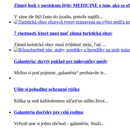
Zimný look v mestskom štýle: MEDICINE o tom, ako sa o
V zime ide štýl často do úzadia, pretože najdôl...
7 vlastností, ktoré musí mať zimná turistická obuv
Zimná turistická obuv musí zvládnuť mráz, ľad, ...
Galantéria: skrytý poklad pre milovníčky módy
Možno si pod pojmom „galantéria“ predstavíte le...
Ušite si pohodlné ochranné rúško
Rúška sa stali každodennou súčasťou nášho život...
Galantéria darčeky pre celú rodinu
Vybrali sme si jeden obchod – galantériu. Snaži...