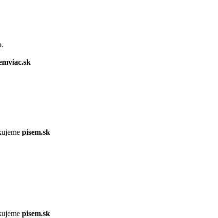
o.
emviac.sk
ikujeme
pisem.sk
ikujeme
pisem.sk