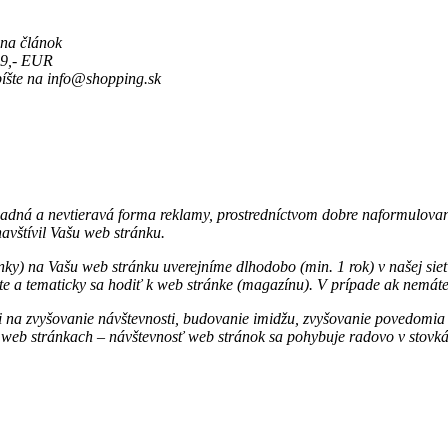
 na článok
49,- EUR
píšte na info@shopping.sk
adná a nevtieravá forma reklamy, prostredníctvom dobre naformulovan
avštívil Vašu web stránku.
nky) na Vašu web stránku uverejníme dlhodobo (min. 1 rok) v našej si
lite a tematicky sa hodiť k web stránke (magazínu). V prípade ak nemá
ži na zvyšovanie návštevnosti, budovanie imidžu, zvyšovanie povedomia
 web stránkach – návštevnosť web stránok sa pohybuje radovo v stovká