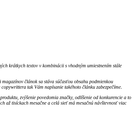
ých krátkych textov v kombinácii s vhodným umiestnením stále
eti magazínov článok sa stáva súčasťou obsahu podmienkou
te copywrittera tak Vám napísanie takéhoto článku zabezpečíme.
 produktu, zvýšenie povedomia značky, odlíšenie od konkurencie a to
ch až tisíckach mesačne a celá sieť má mesačnú návštevnosť viac