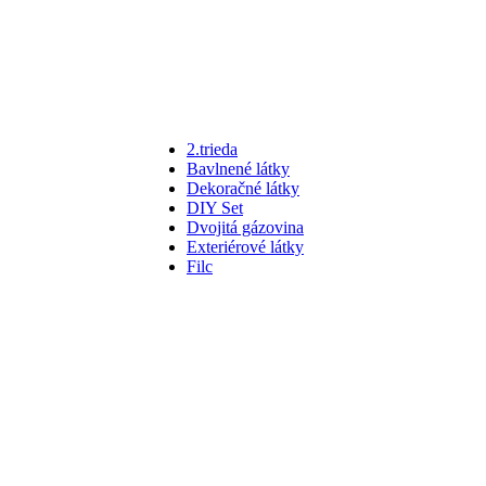
2.trieda
Bavlnené látky
Dekoračné látky
DIY Set
Dvojitá gázovina
Exteriérové látky
Filc