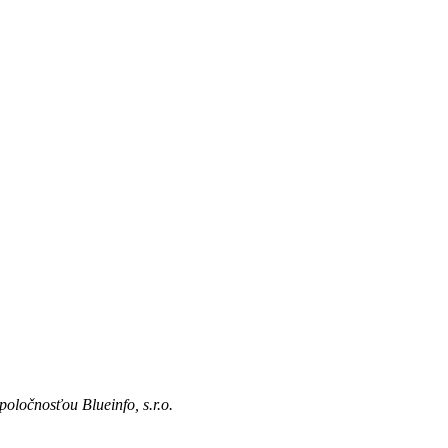
spoločnosťou
Blueinfo, s.r.o.