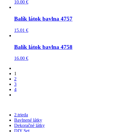
10.00
€
Balík látok bavlna 4757
15.01
€
Balík látok bavlna 4758
16.00
€
1
2
3
4
2.trieda
Bavlnené látky
Dekoračné látky
DIY Set