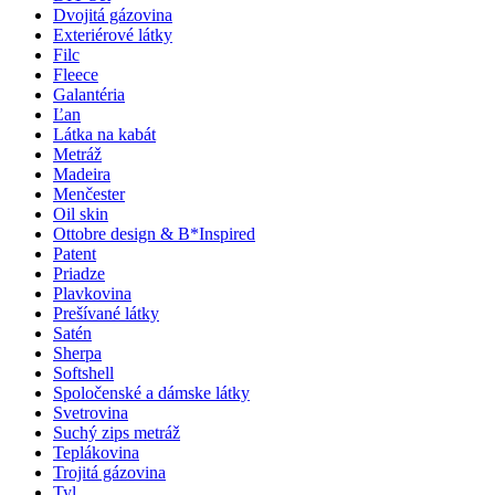
Dvojitá gázovina
Exteriérové látky
Filc
Fleece
Galantéria
Ľan
Látka na kabát
Metráž
Madeira
Menčester
Oil skin
Ottobre design & B*Inspired
Patent
Priadze
Plavkovina
Prešívané látky
Satén
Sherpa
Softshell
Spoločenské a dámske látky
Svetrovina
Suchý zips metráž
Teplákovina
Trojitá gázovina
Tyl