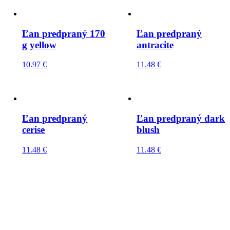
Ľan predpraný 170
Ľan predpraný
g yellow
antracite
10.97
€
11.48
€
Ľan predpraný
Ľan predpraný dark
cerise
blush
11.48
€
11.48
€