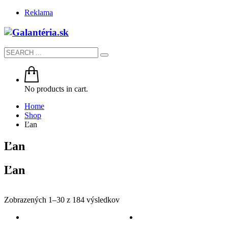
Reklama
No products in cart.
Home
Shop
Ľan
Ľan
Ľan
Zobrazených 1–30 z 184 výsledkov