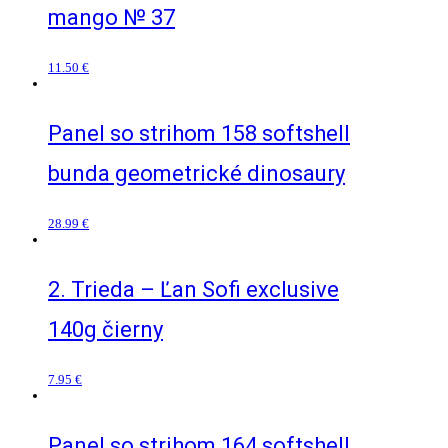
mango № 37
11.50
€
Panel so strihom 158 softshell
bunda geometrické dinosaury
28.99
€
2. Trieda – Ľan Sofi exclusive
140g čierny
7.95
€
Panel so strihom 164 softshell