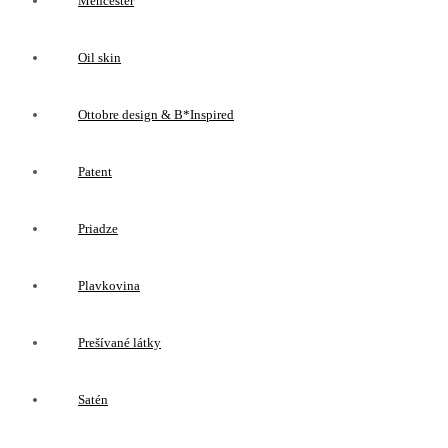
Menčester
Oil skin
Ottobre design & B*Inspired
Patent
Priadze
Plavkovina
Prešívané látky
Satén