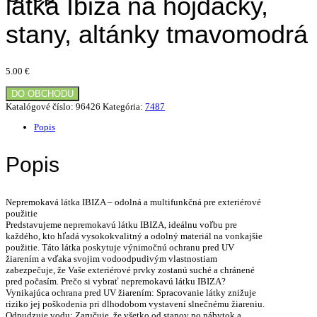
látka Ibiza na hojdačky,
stany, altánky tmavomodrá
5.00
€
DO OBCHODU
Katalógové číslo:
96426
Kategória:
7487
Popis
Popis
Nepremokavá látka IBIZA – odolná a multifunkčná pre exteriérové
použitie
Predstavujeme nepremokavú látku IBIZA, ideálnu voľbu pre
každého, kto hľadá vysokokvalitný a odolný materiál na vonkajšie
použitie. Táto látka poskytuje výnimočnú ochranu pred UV
žiarením a vďaka svojim vodoodpudivým vlastnostiam
zabezpečuje, že Vaše exteriérové prvky zostanú suché a chránené
pred počasím. Prečo si vybrať nepremokavú látku IBIZA?
Vynikajúca ochrana pred UV žiarením: Spracovanie látky znižuje
riziko jej poškodenia pri dlhodobom vystavení slnečnému žiareniu.
Odpudzuje vodu: Zaručuje, že všetko od stanov po nábytok a