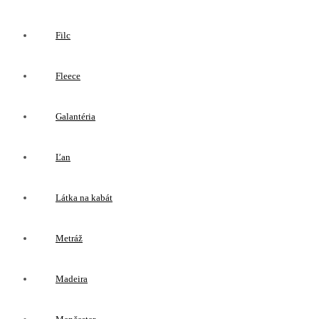
Filc
Fleece
Galantéria
Ľan
Látka na kabát
Metráž
Madeira