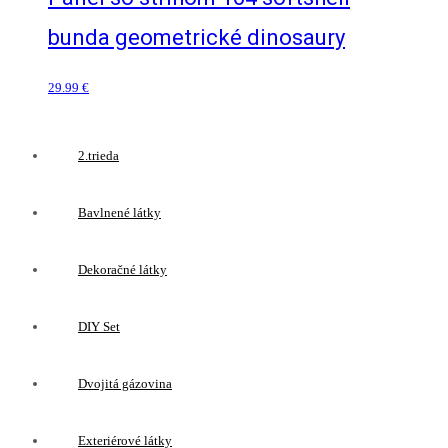
bunda geometrické dinosaury
29.99
€
2.trieda
Bavlnené látky
Dekoračné látky
DIY Set
Dvojitá gázovina
Exteriérové látky