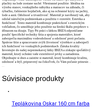
plachty na lode zostane suché. Všestranné použitie: Ideálna na
výrobu stanov, vonkajšieho nábytku a matracov na záhradu, či
rybačku, čalúnenie hojdačiek, ako aj na ochranné kryty na jachty,
lode a autá. Odolnosť a trvanlivosť: Materiál je navrhnutý tak, aby
odolal náročným podmienkam a použitiu v exteriéri. Estetika a
funkčnosť: Tento materiál kombinuje praktickosť s estetickým
vzhľadom, čo umožňuje jeho použitie na širokú škálu projektov s
dôrazom na dizajn. Tipy Pri práci s látkou IBIZA odporúčame
použiť špecifické techniky šitia a spojenia materiálov, ktoré
zabezpečia maximálnu vodeodolnosť a odolnosť proti počasiu.
Správne šitie a spracovanie zvýši životnosť výrobkov a zabezpečí
ich funkčnosť vo vonkajších podmienkach. Záruka kvality
Investujte do našej nepremokavej látky IBIZA a získajte spoľahlivý
materiál, ktorý ochráni vaše exteriérové prvky a zariadenia.
Objednajte si dnes a zaistite si materiál, ktorý kombinuje kvalitu,
odolnosť a štýl, pripravený na čokoľvek, čo Vám počasie prinesie. .
. .
Súvisiace produkty
Teplákovina Oskar 160 cm farba