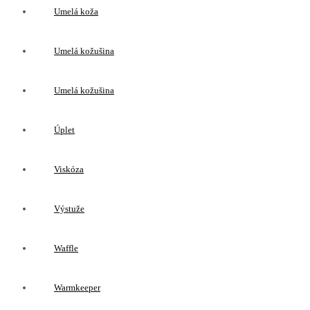
Umelá koža
Umelá kožušina
Umelá kožušina
Úplet
Viskóza
Výstuže
Waffle
Warmkeeper