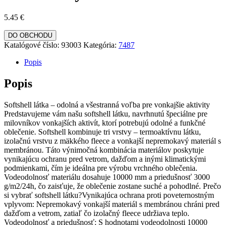
5.45
€
DO OBCHODU
Katalógové číslo:
93003
Kategória:
7487
Popis
Popis
Softshell látka – odolná a všestranná voľba pre vonkajšie aktivity
Predstavujeme vám našu softshell látku, navrhnutú špeciálne pre
milovníkov vonkajších aktivít, ktorí potrebujú odolné a funkčné
oblečenie. Softshell kombinuje tri vrstvy – termoaktívnu látku,
izolačnú vrstvu z mäkkého fleece a vonkajší nepremokavý materiál s
membránou. Táto výnimočná kombinácia materiálov poskytuje
vynikajúcu ochranu pred vetrom, dažďom a inými klimatickými
podmienkami, čím je ideálna pre výrobu vrchného oblečenia.
Vodeodolnosť materiálu dosahuje 10000 mm a priedušnosť 3000
g/m2/24h, čo zaisťuje, že oblečenie zostane suché a pohodlné. Prečo
si vybrať softshell látku?Vynikajúca ochrana proti poveternostným
vplyvom: Nepremokavý vonkajší materiál s membránou chráni pred
dažďom a vetrom, zatiaľ čo izolačný fleece udržiava teplo.
Vodeodolnosť a priedušnosť: S hodnotami vodeodolnosti 10000