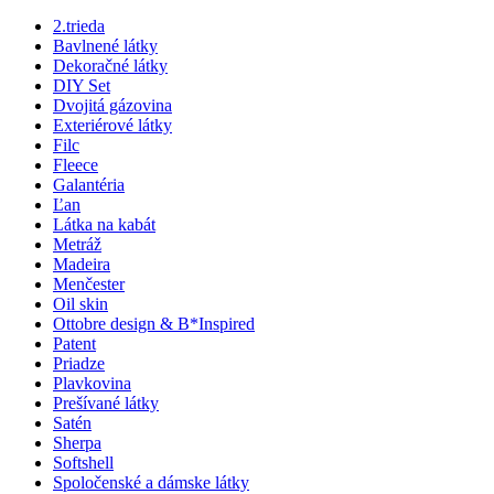
2.trieda
Bavlnené látky
Dekoračné látky
DIY Set
Dvojitá gázovina
Exteriérové látky
Filc
Fleece
Galantéria
Ľan
Látka na kabát
Metráž
Madeira
Menčester
Oil skin
Ottobre design & B*Inspired
Patent
Priadze
Plavkovina
Prešívané látky
Satén
Sherpa
Softshell
Spoločenské a dámske látky