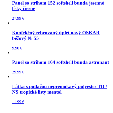
Panel so strihom 152 softshell bunda jesenné
líšky čierne
27.99
€
Konfekčný rebrovaný úplet nový OSKAR
béžový № 55
9.90
€
Panel so strihom 164 softshell bunda astronaut
29.99
€
Látka s potlačou nepremokavý polyester TD /
NS tropické listy mentol
11.99
€