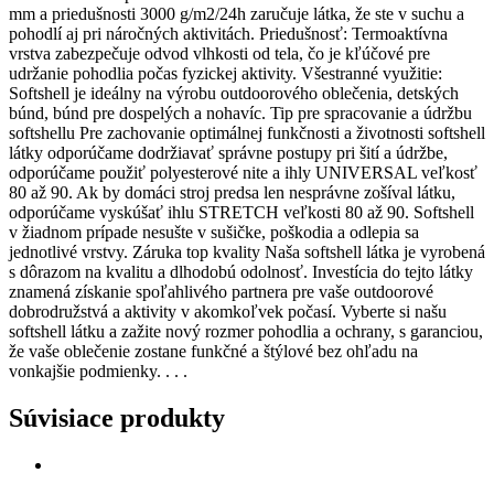
mm a priedušnosti 3000 g/m2/24h zaručuje látka, že ste v suchu a
pohodlí aj pri náročných aktivitách. Priedušnosť: Termoaktívna
vrstva zabezpečuje odvod vlhkosti od tela, čo je kľúčové pre
udržanie pohodlia počas fyzickej aktivity. Všestranné využitie:
Softshell je ideálny na výrobu outdoorového oblečenia, detských
búnd, búnd pre dospelých a nohavíc. Tip pre spracovanie a údržbu
softshellu Pre zachovanie optimálnej funkčnosti a životnosti softshell
látky odporúčame dodržiavať správne postupy pri šití a údržbe,
odporúčame použiť polyesterové nite a ihly UNIVERSAL veľkosť
80 až 90. Ak by domáci stroj predsa len nesprávne zošíval látku,
odporúčame vyskúšať ihlu STRETCH veľkosti 80 až 90. Softshell
v žiadnom prípade nesušte v sušičke, poškodia a odlepia sa
jednotlivé vrstvy. Záruka top kvality Naša softshell látka je vyrobená
s dôrazom na kvalitu a dlhodobú odolnosť. Investícia do tejto látky
znamená získanie spoľahlivého partnera pre vaše outdoorové
dobrodružstvá a aktivity v akomkoľvek počasí. Vyberte si našu
softshell látku a zažite nový rozmer pohodlia a ochrany, s garanciou,
že vaše oblečenie zostane funkčné a štýlové bez ohľadu na
vonkajšie podmienky. . . .
Súvisiace produkty