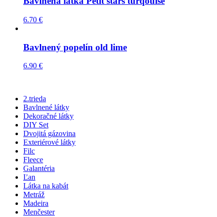
Bavlnená látka Petit stars turqouise
6.70
€
Bavlnený popelín old lime
6.90
€
2.trieda
Bavlnené látky
Dekoračné látky
DIY Set
Dvojitá gázovina
Exteriérové látky
Filc
Fleece
Galantéria
Ľan
Látka na kabát
Metráž
Madeira
Menčester