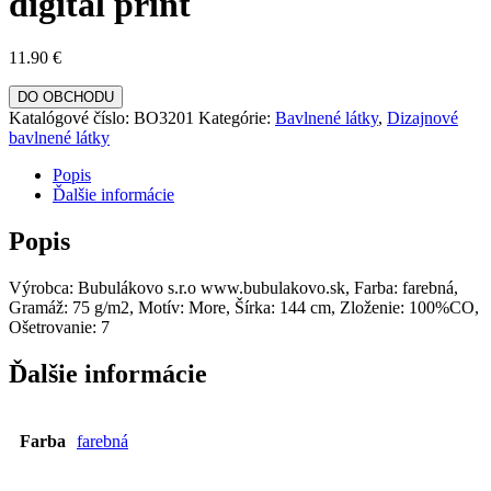
digital print
11.90
€
DO OBCHODU
Katalógové číslo:
BO3201
Kategórie:
Bavlnené látky
,
Dizajnové
bavlnené látky
Popis
Ďalšie informácie
Popis
Výrobca: Bubulákovo s.r.o www.bubulakovo.sk, Farba: farebná,
Gramáž: 75 g/m2, Motív: More, Šírka: 144 cm, Zloženie: 100%CO,
Ošetrovanie: 7
Ďalšie informácie
Farba
farebná