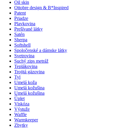
Oil skin
Ottobre design & B*Inspired
Patent
Priadze
Plavkovina
Prešívané látky
Satén
Sherpa
Softshell
Spoločenské a dámske látky
Svetrovina
Suchý zips metráž
Teplákovina
Trojitá gázovina
Tyl
Umelá koža
Umelá kožušina
Umelá kožušina
Úplet
Viskóza
Výstuže
Waffle
Warmkeeper
Zbytky