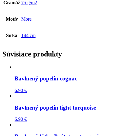
Gramáž
75 g/m2
Motív
More
Šírka
144 cm
Súvisiace produkty
Bavlnený popelín cognac
6.90
€
Bavlnený popelín light turquoise
6.90
€