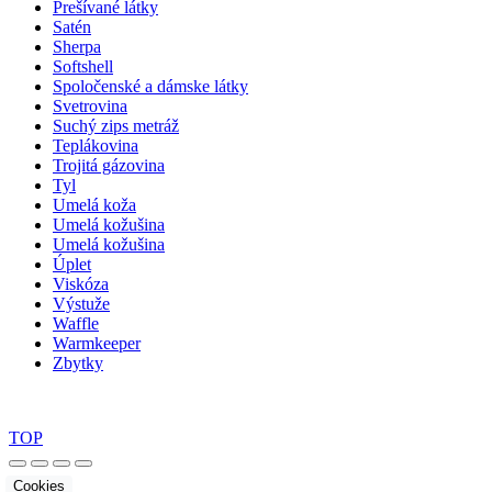
Prešívané látky
Satén
Sherpa
Softshell
Spoločenské a dámske látky
Svetrovina
Suchý zips metráž
Teplákovina
Trojitá gázovina
Tyl
Umelá koža
Umelá kožušina
Umelá kožušina
Úplet
Viskóza
Výstuže
Waffle
Warmkeeper
Zbytky
TOP
Cookies