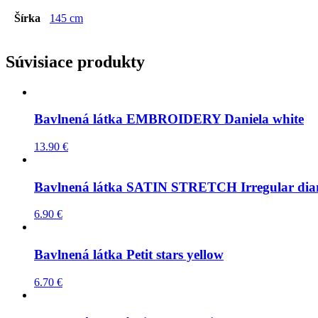
Šírka
145 cm
Súvisiace produkty
Bavlnená látka EMBROIDERY Daniela white
13.90
€
Bavlnená látka SATIN STRETCH Irregular dia
6.90
€
Bavlnená látka Petit stars yellow
6.70
€