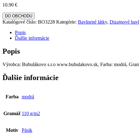
10.90
€
DO OBCHODU
Katalógové číslo:
BO3228
Kategórie:
Bavlnené látky
,
Dizajnové bavl
Popis
Ďalšie informácie
Popis
Výrobca: Bubulákovo s.r.o www.bubulakovo.sk, Farba: modrá, Gramá
Ďalšie informácie
Farba
modrá
Gramáž
110 g/m2
Motív
Pásik