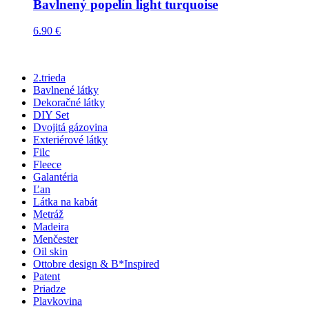
Bavlnený popelín light turquoise
6.90
€
2.trieda
Bavlnené látky
Dekoračné látky
DIY Set
Dvojitá gázovina
Exteriérové látky
Filc
Fleece
Galantéria
Ľan
Látka na kabát
Metráž
Madeira
Menčester
Oil skin
Ottobre design & B*Inspired
Patent
Priadze
Plavkovina