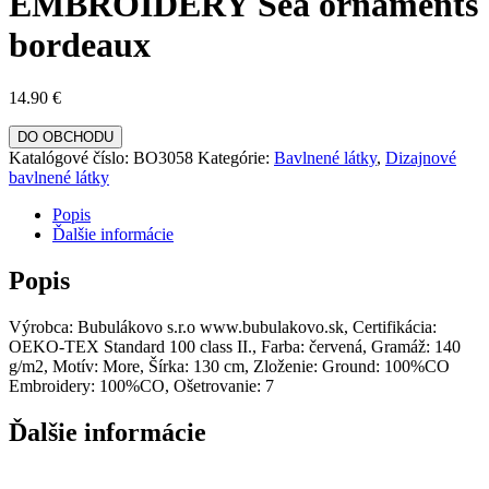
EMBROIDERY Sea ornaments
bordeaux
14.90
€
DO OBCHODU
Katalógové číslo:
BO3058
Kategórie:
Bavlnené látky
,
Dizajnové
bavlnené látky
Popis
Ďalšie informácie
Popis
Výrobca: Bubulákovo s.r.o www.bubulakovo.sk, Certifikácia:
OEKO-TEX Standard 100 class II., Farba: červená, Gramáž: 140
g/m2, Motív: More, Šírka: 130 cm, Zloženie: Ground: 100%CO
Embroidery: 100%CO, Ošetrovanie: 7
Ďalšie informácie