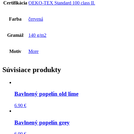
Certifikácia
OEKO-TEX Standard 100 class II.
Farba
červená
Gramáž
140 g/m2
Motív
More
Súvisiace produkty
Bavlnený popelín old lime
6.90
€
Bavlnený popelín grey
6.90
€