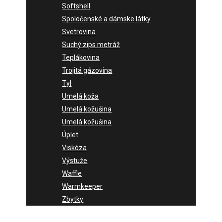
Softshell
Spoločenské a dámske látky
Svetrovina
Suchý zips metráž
Teplákovina
Trojitá gázovina
Tyl
Umelá koža
Umelá kožušina
Umelá kožušina
Úplet
Viskóza
Výstuže
Waffle
Warmkeeper
Zbytky