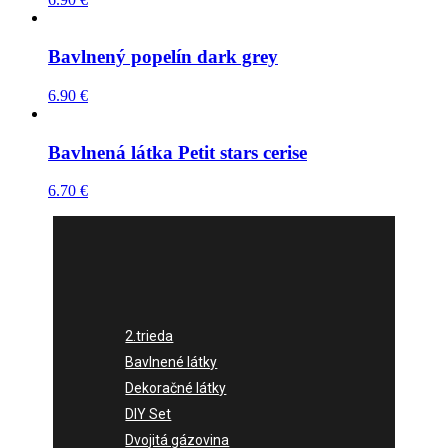
Bavlnený popelín dark grey
6.90
€
Bavlnená látka Petit stars cerise
6.70
€
2.trieda
Bavlnené látky
Dekoračné látky
DIY Set
Dvojitá gázovina