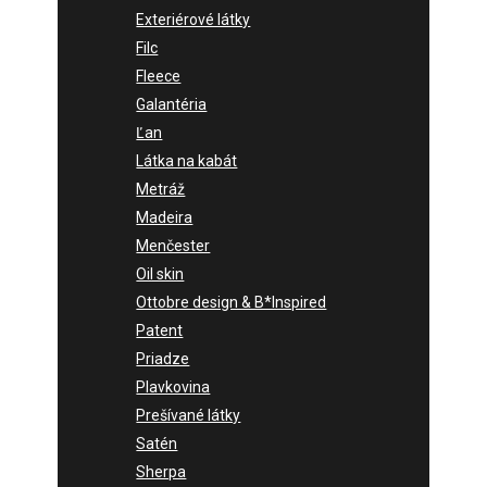
Exteriérové látky
Filc
Fleece
Galantéria
Ľan
Látka na kabát
Metráž
Madeira
Menčester
Oil skin
Ottobre design & B*Inspired
Patent
Priadze
Plavkovina
Prešívané látky
Satén
Sherpa