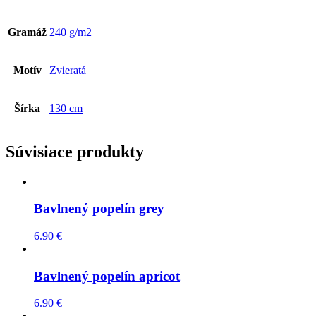
Gramáž
240 g/m2
Motív
Zvieratá
Šírka
130 cm
Súvisiace produkty
Bavlnený popelín grey
6.90
€
Bavlnený popelín apricot
6.90
€