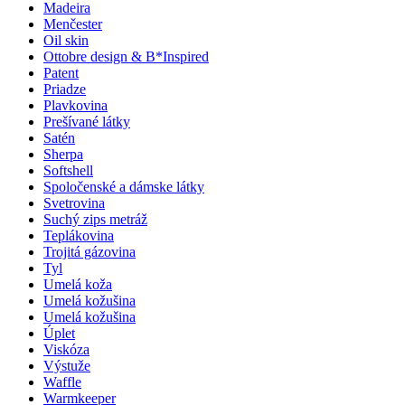
Madeira
Menčester
Oil skin
Ottobre design & B*Inspired
Patent
Priadze
Plavkovina
Prešívané látky
Satén
Sherpa
Softshell
Spoločenské a dámske látky
Svetrovina
Suchý zips metráž
Teplákovina
Trojitá gázovina
Tyl
Umelá koža
Umelá kožušina
Umelá kožušina
Úplet
Viskóza
Výstuže
Waffle
Warmkeeper