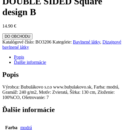
DOUBLE SIDED Square
design B
14.90
€
DO OBCHODU
Katalógové číslo:
BO3206
Kategórie:
Bavlnené látky
,
Dizajnové
bavlnené látky
Popis
Ďalšie informácie
Popis
Výrobca: Bubulákovo s.r.o www.bubulakovo.sk, Farba: modrá,
Gramáž: 240 g/m2, Motív: Zvieratá, Šírka: 130 cm, Zloženie:
100%CO, Ošetrovanie: 7
Ďalšie informácie
Farba
modrá