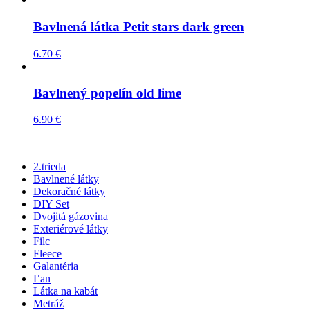
Bavlnená látka Petit stars dark green
6.70
€
Bavlnený popelín old lime
6.90
€
2.trieda
Bavlnené látky
Dekoračné látky
DIY Set
Dvojitá gázovina
Exteriérové látky
Filc
Fleece
Galantéria
Ľan
Látka na kabát
Metráž