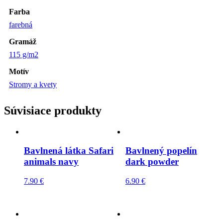
Farba
farebná
Gramáž
115 g/m2
Motív
Stromy a kvety
Súvisiace produkty
Bavlnená látka Safari
Bavlnený popelín
animals navy
dark powder
7.90
€
6.90
€