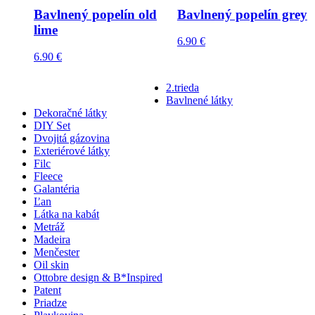
Bavlnený popelín old
Bavlnený popelín grey
lime
6.90
€
6.90
€
2.trieda
Bavlnené látky
Dekoračné látky
DIY Set
Dvojitá gázovina
Exteriérové látky
Filc
Fleece
Galantéria
Ľan
Látka na kabát
Metráž
Madeira
Menčester
Oil skin
Ottobre design & B*Inspired
Patent
Priadze