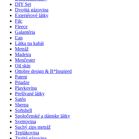
DIY Set
Dvojitá gázovina
Exteriérové látky
Filc
Fleece
Galantéria
Ľan
Látka na kabát
Metráž
Madeira
Menčester
Oil skin
Ottobre design & B*Inspired
Patent
Priadze
Plavkovina
Prešívané látky
Satén
Sherpa
Softshell
Spoločenské a dámske látky
Svetrovina
Suchý zips metráž
Teplákovina
Trojitá gázovina