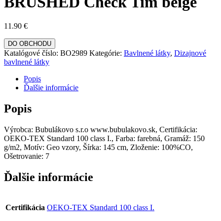
BRUSHED Check Tim beige
11.90
€
DO OBCHODU
Katalógové číslo:
BO2989
Kategórie:
Bavlnené látky
,
Dizajnové
bavlnené látky
Popis
Ďalšie informácie
Popis
Výrobca: Bubulákovo s.r.o www.bubulakovo.sk, Certifikácia:
OEKO-TEX Standard 100 class I., Farba: farebná, Gramáž: 150
g/m2, Motív: Geo vzory, Šírka: 145 cm, Zloženie: 100%CO,
Ošetrovanie: 7
Ďalšie informácie
Certifikácia
OEKO-TEX Standard 100 class I.