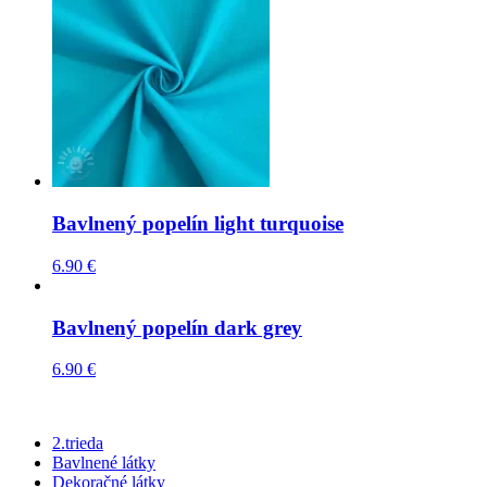
Bavlnený popelín light turquoise
6.90
€
Bavlnený popelín dark grey
6.90
€
2.trieda
Bavlnené látky
Dekoračné látky