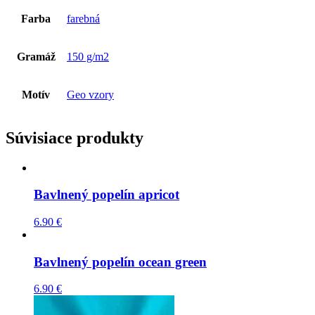
Farba
farebná
Gramáž
150 g/m2
Motív
Geo vzory
Súvisiace produkty
Bavlnený popelín apricot
6.90
€
Bavlnený popelín ocean green
6.90
€