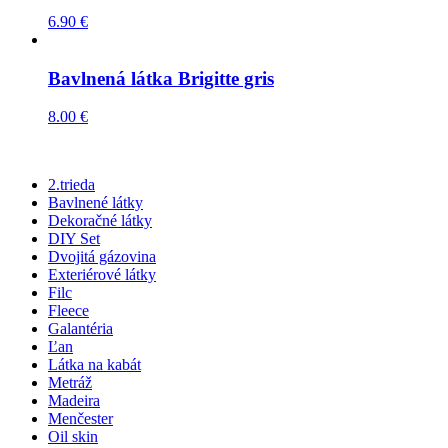
6.90
€
Bavlnená látka Brigitte gris
8.00
€
2.trieda
Bavlnené látky
Dekoračné látky
DIY Set
Dvojitá gázovina
Exteriérové látky
Filc
Fleece
Galantéria
Ľan
Látka na kabát
Metráž
Madeira
Menčester
Oil skin