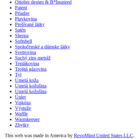
Ottobre design & B*Inspired
Patent
Priadze
Plavkovina
Prešívané látky
Satén
Sherpa
Softshell
Spoločenské a dámske látky
Svetrovina
Suchý zips metráž
Teplákovina
Trojitá gázovina
Tyl
Umelá koža
Umelá kožušina
Umelá kožušina
Úplet
Viskóza
Výstuže
Waffle
Warmkeeper
Zbytky
This web was made in America by
RevoMind United States LLC
.