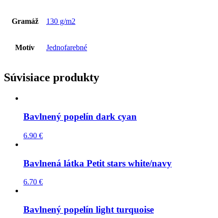
Gramáž
130 g/m2
Motív
Jednofarebné
Súvisiace produkty
Bavlnený popelín dark cyan
6.90
€
Bavlnená látka Petit stars white/navy
6.70
€
Bavlnený popelín light turquoise