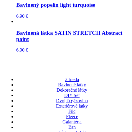
Bavlnený popelín light turquoise
6.90
€
Bavlnená látka SATIN STRETCH Abstract
paint
6.90
€
2.trieda
Bavlnené látky
Dekoračné látky
DIY Set
Dvojitá gázovina
Exteriérové látky
Filc
Fleece
Galantéria
Ľan