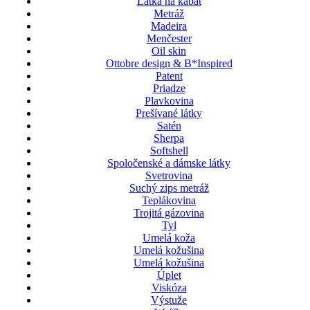
Látka na kabát
Metráž
Madeira
Menčester
Oil skin
Ottobre design & B*Inspired
Patent
Priadze
Plavkovina
Prešívané látky
Satén
Sherpa
Softshell
Spoločenské a dámske látky
Svetrovina
Suchý zips metráž
Teplákovina
Trojitá gázovina
Tyl
Umelá koža
Umelá kožušina
Umelá kožušina
Úplet
Viskóza
Výstuže