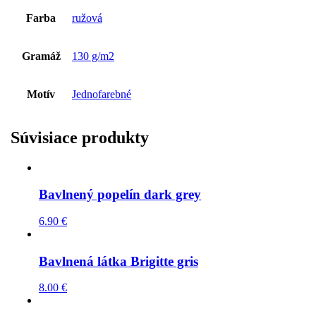
Farba
ružová
Gramáž
130 g/m2
Motív
Jednofarebné
Súvisiace produkty
Bavlnený popelín dark grey
6.90
€
Bavlnená látka Brigitte gris
8.00
€