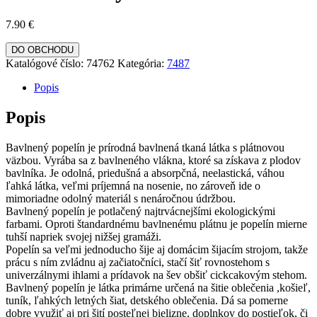
7.90
€
DO OBCHODU
Katalógové číslo:
74762
Kategória:
7487
Popis
Popis
Bavlnený popelín je prírodná bavlnená tkaná látka s plátnovou
väzbou. Vyrába sa z bavlneného vlákna, ktoré sa získava z plodov
bavlníka. Je odolná, priedušná a absorpčná, neelastická, váhou
ľahká látka, veľmi príjemná na nosenie, no zároveň ide o
mimoriadne odolný materiál s nenáročnou údržbou.
Bavlnený popelín je potlačený najtrvácnejšími ekologickými
farbami. Oproti štandardnému bavlnenému plátnu je popelín mierne
tuhší napriek svojej nižšej gramáži.
Popelín sa veľmi jednoducho šije aj domácim šijacím strojom, takže
prácu s ním zvládnu aj začiatočníci, stačí šiť rovnostehom s
univerzálnymi ihlami a prídavok na šev obšiť cickcakovým stehom.
Bavlnený popelín je látka primárne určená na šitie oblečenia ,košieľ,
tuník, ľahkých letných šiat, detského oblečenia. Dá sa pomerne
dobre využiť aj pri šití posteľnej bielizne, doplnkov do postieľok, či