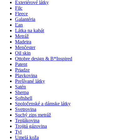
Exteriérové látky
Filc
Fleece
Galantéria
Ľan
Látka na kabát
Metráž
Madeira
Menčester
Oil skin
Ottobre design & B*Inspired
Patent
Priadze
Plavkovina
Prešívané látky
Satén
Sherpa
Softshell
Spoločenské a dámske látky
Svetrovina
Suchý zips metráž
Teplákovina
Trojitá gázovina
Tyl
Umelá koža