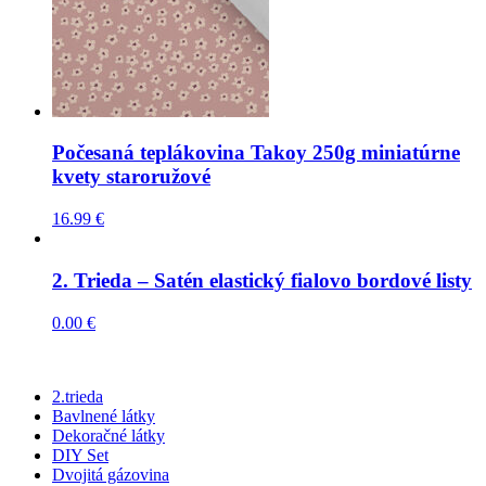
Počesaná teplákovina Takoy 250g miniatúrne
kvety staroružové
16.99
€
2. Trieda – Satén elastický fialovo bordové listy
0.00
€
2.trieda
Bavlnené látky
Dekoračné látky
DIY Set
Dvojitá gázovina