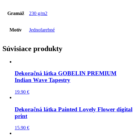
Gramáž
230 g/m2
Motív
Jednofarebné
Súvisiace produkty
Dekoračná látka GOBELIN PREMIUM
Indian Wave Tapestry
19.90
€
Dekoračná látka Painted Lovely Flower digital
print
15.90
€