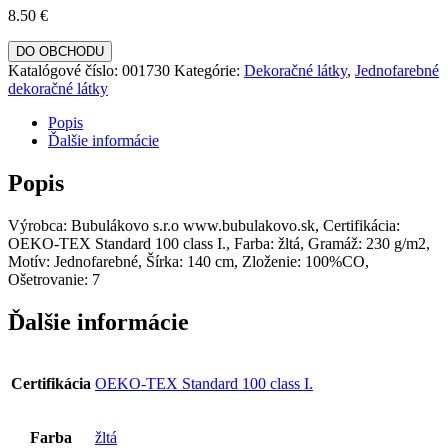
8.50
€
DO OBCHODU
Katalógové číslo:
001730
Kategórie:
Dekoračné látky
,
Jednofarebné
dekoračné látky
Popis
Ďalšie informácie
Popis
Výrobca: Bubulákovo s.r.o www.bubulakovo.sk, Certifikácia:
OEKO-TEX Standard 100 class I., Farba: žltá, Gramáž: 230 g/m2,
Motív: Jednofarebné, Šírka: 140 cm, Zloženie: 100%CO,
Ošetrovanie: 7
Ďalšie informácie
Certifikácia
OEKO-TEX Standard 100 class I.
Farba
žltá