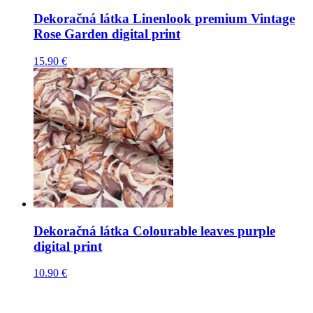
Dekoračná látka Linenlook premium Vintage
Rose Garden digital print
15.90
€
Dekoračná látka Colourable leaves purple
digital print
10.90
€