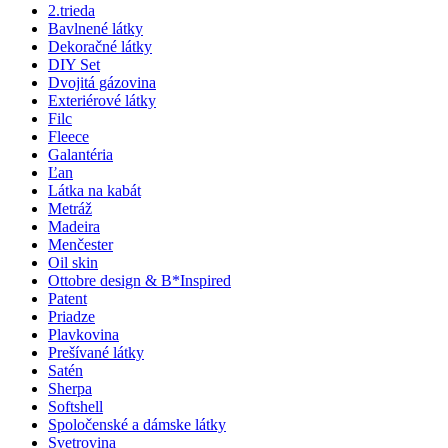
2.trieda
Bavlnené látky
Dekoračné látky
DIY Set
Dvojitá gázovina
Exteriérové látky
Filc
Fleece
Galantéria
Ľan
Látka na kabát
Metráž
Madeira
Menčester
Oil skin
Ottobre design & B*Inspired
Patent
Priadze
Plavkovina
Prešívané látky
Satén
Sherpa
Softshell
Spoločenské a dámske látky
Svetrovina