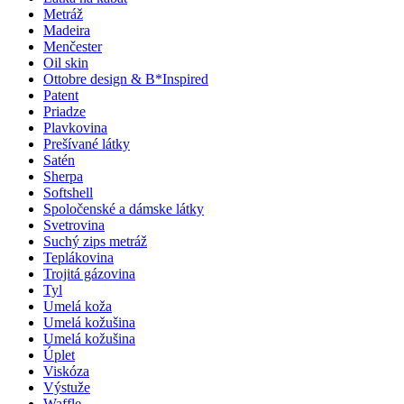
Metráž
Madeira
Menčester
Oil skin
Ottobre design & B*Inspired
Patent
Priadze
Plavkovina
Prešívané látky
Satén
Sherpa
Softshell
Spoločenské a dámske látky
Svetrovina
Suchý zips metráž
Teplákovina
Trojitá gázovina
Tyl
Umelá koža
Umelá kožušina
Umelá kožušina
Úplet
Viskóza
Výstuže
Waffle