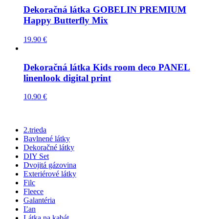
Dekoračná látka GOBELIN PREMIUM
Happy Butterfly Mix
19.90
€
Dekoračná látka Kids room deco PANEL
linenlook digital print
10.90
€
2.trieda
Bavlnené látky
Dekoračné látky
DIY Set
Dvojitá gázovina
Exteriérové látky
Filc
Fleece
Galantéria
Ľan
Látka na kabát