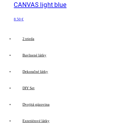
CANVAS light blue
8.50
€
2.trieda
Bavlnené látky
Dekoračné látky
DIY Set
Dvojitá gázovina
Exteriérové látky