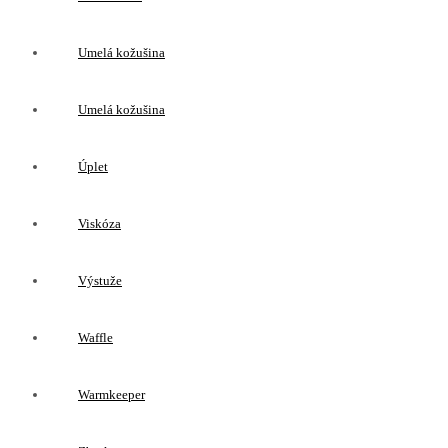
Umelá kožušina
Umelá kožušina
Úplet
Viskóza
Výstuže
Waffle
Warmkeeper