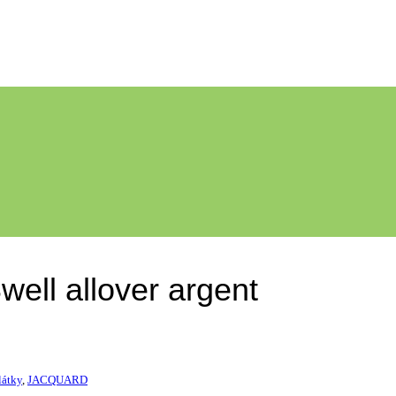
ell allover argent
látky
,
JACQUARD