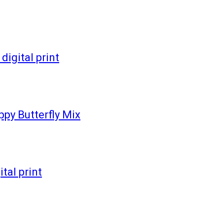
igital print
y Butterfly Mix
tal print