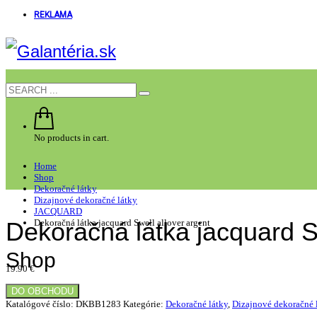
REKLAMA
No products in cart.
Home
Shop
Dekoračné látky
Dizajnové dekoračné látky
JACQUARD
Dekoračná látka jacquard Swell allover argent
Dekoračná látka jacquard Sw
Shop
19.90
€
DO OBCHODU
Katalógové číslo:
DKBB1283
Kategórie:
Dekoračné látky
,
Dizajnové dekoračné 