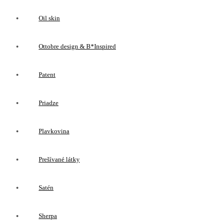
Oil skin
Ottobre design & B*Inspired
Patent
Priadze
Plavkovina
Prešívané látky
Satén
Sherpa