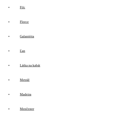
Filc
Fleece
Galantéria
Ľan
Látka na kabát
Metráž
Madeira
Menčester