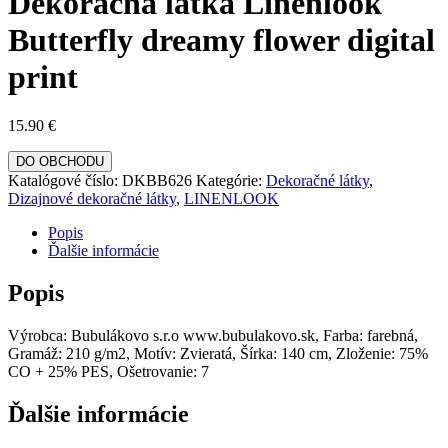
Dekoračná látka Linenlook
Butterfly dreamy flower digital
print
15.90
€
DO OBCHODU
Katalógové číslo:
DKBB626
Kategórie:
Dekoračné látky
,
Dizajnové dekoračné látky
,
LINENLOOK
Popis
Ďalšie informácie
Popis
Výrobca: Bubulákovo s.r.o www.bubulakovo.sk, Farba: farebná,
Gramáž: 210 g/m2, Motív: Zvieratá, Šírka: 140 cm, Zloženie: 75%
CO + 25% PES, Ošetrovanie: 7
Ďalšie informácie