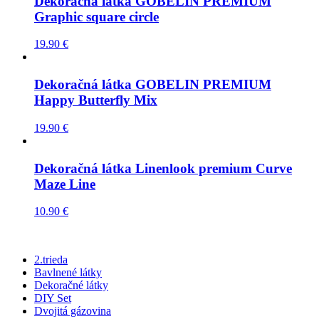
Dekoračná látka GOBELIN PREMIUM
Graphic square circle
19.90
€
Dekoračná látka GOBELIN PREMIUM
Happy Butterfly Mix
19.90
€
Dekoračná látka Linenlook premium Curve
Maze Line
10.90
€
2.trieda
Bavlnené látky
Dekoračné látky
DIY Set
Dvojitá gázovina