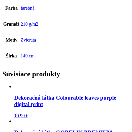
Farba
farebná
Gramáž
210 g/m2
Motív
Zvieratá
Šírka
140 cm
Súvisiace produkty
Dekoračná látka Colourable leaves purple
digital print
10.90
€