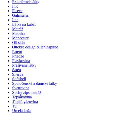
Exteriérové látky
Filc
Fleece
Galantéria
Ľan
Látka na kabát
Metráž
Madeira
Menčester
Oil skin
Ottobre design & B*Inspired
Patent
Priadze
Plavkovina
Prešívané látky
Satén
Sherpa
Softshell
Spoločenské a dámske látky
Svetrovina
Suchý zips metráž
Teplákovina
Trojitá gázovina
Tyl
Umelá koža