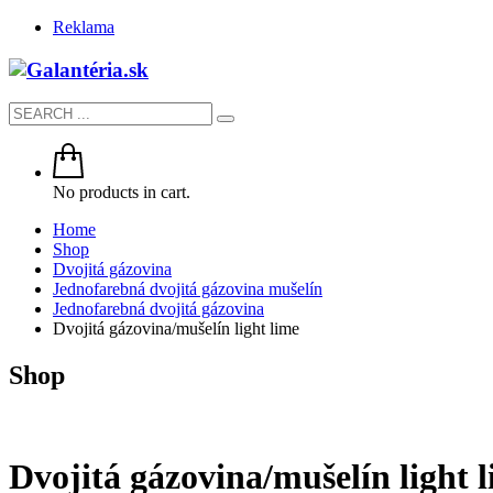
Reklama
No products in cart.
Home
Shop
Dvojitá gázovina
Jednofarebná dvojitá gázovina mušelín
Jednofarebná dvojitá gázovina
Dvojitá gázovina/mušelín light lime
Shop
Dvojitá gázovina/mušelín light 