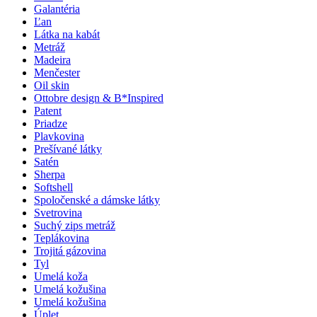
Galantéria
Ľan
Látka na kabát
Metráž
Madeira
Menčester
Oil skin
Ottobre design & B*Inspired
Patent
Priadze
Plavkovina
Prešívané látky
Satén
Sherpa
Softshell
Spoločenské a dámske látky
Svetrovina
Suchý zips metráž
Teplákovina
Trojitá gázovina
Tyl
Umelá koža
Umelá kožušina
Umelá kožušina
Úplet