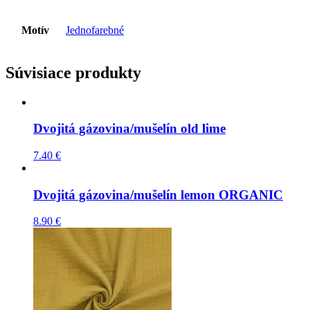
Motív
Jednofarebné
Súvisiace produkty
Dvojitá gázovina/mušelín old lime
7.40
€
Dvojitá gázovina/mušelín lemon ORGANIC
8.90
€