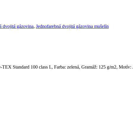
á dvojitá gázovina
,
Jednofarebná dvojitá gázovina mušelín
EX Standard 100 class I., Farba: zelená, Gramáž: 125 g/m2, Motív: 