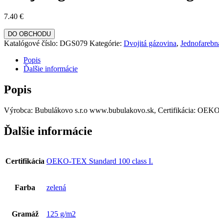
7.40
€
DO OBCHODU
Katalógové číslo:
DGS079
Kategórie:
Dvojitá gázovina
,
Jednofarebn
Popis
Ďalšie informácie
Popis
Výrobca: Bubulákovo s.r.o www.bubulakovo.sk, Certifikácia: OEKO-T
Ďalšie informácie
Certifikácia
OEKO-TEX Standard 100 class I.
Farba
zelená
Gramáž
125 g/m2