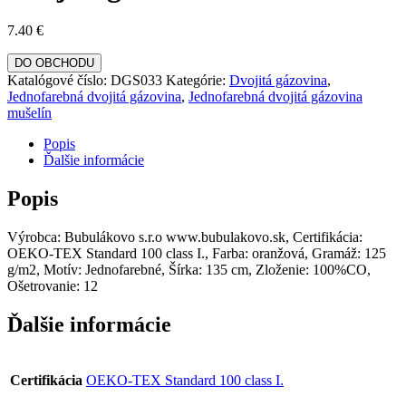
7.40
€
DO OBCHODU
Katalógové číslo:
DGS033
Kategórie:
Dvojitá gázovina
,
Jednofarebná dvojitá gázovina
,
Jednofarebná dvojitá gázovina
mušelín
Popis
Ďalšie informácie
Popis
Výrobca: Bubulákovo s.r.o www.bubulakovo.sk, Certifikácia:
OEKO-TEX Standard 100 class I., Farba: oranžová, Gramáž: 125
g/m2, Motív: Jednofarebné, Šírka: 135 cm, Zloženie: 100%CO,
Ošetrovanie: 12
Ďalšie informácie
Certifikácia
OEKO-TEX Standard 100 class I.