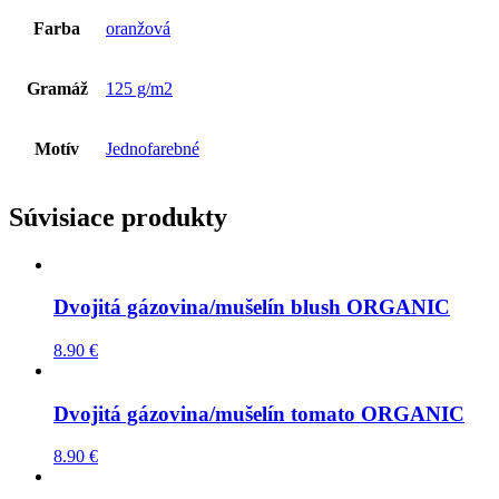
Farba
oranžová
Gramáž
125 g/m2
Motív
Jednofarebné
Súvisiace produkty
Dvojitá gázovina/mušelín blush ORGANIC
8.90
€
Dvojitá gázovina/mušelín tomato ORGANIC
8.90
€