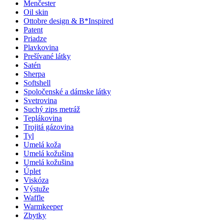
Menčester
Oil skin
Ottobre design & B*Inspired
Patent
Priadze
Plavkovina
Prešívané látky
Satén
Sherpa
Softshell
Spoločenské a dámske látky
Svetrovina
Suchý zips metráž
Teplákovina
Trojitá gázovina
Tyl
Umelá koža
Umelá kožušina
Umelá kožušina
Úplet
Viskóza
Výstuže
Waffle
Warmkeeper
Zbytky