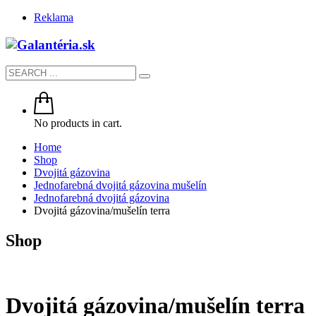
Reklama
No products in cart.
Home
Shop
Dvojitá gázovina
Jednofarebná dvojitá gázovina mušelín
Jednofarebná dvojitá gázovina
Dvojitá gázovina/mušelín terra
Shop
Dvojitá gázovina/mušelín terra