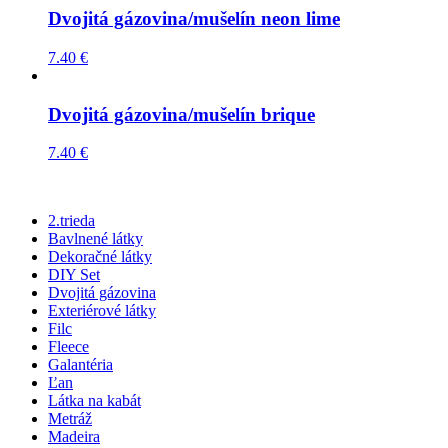
Dvojitá gázovina/mušelín neon lime
7.40
€
Dvojitá gázovina/mušelín brique
7.40
€
2.trieda
Bavlnené látky
Dekoračné látky
DIY Set
Dvojitá gázovina
Exteriérové látky
Filc
Fleece
Galantéria
Ľan
Látka na kabát
Metráž
Madeira