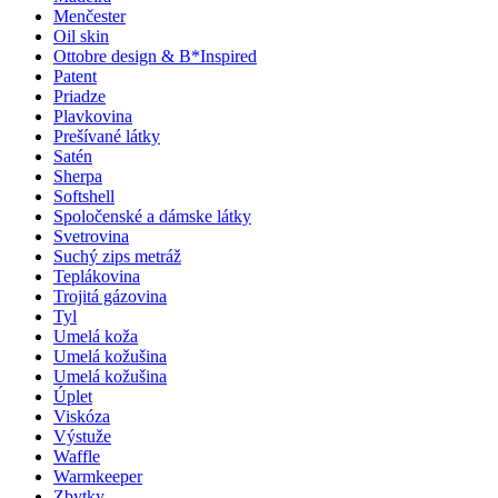
Menčester
Oil skin
Ottobre design & B*Inspired
Patent
Priadze
Plavkovina
Prešívané látky
Satén
Sherpa
Softshell
Spoločenské a dámske látky
Svetrovina
Suchý zips metráž
Teplákovina
Trojitá gázovina
Tyl
Umelá koža
Umelá kožušina
Umelá kožušina
Úplet
Viskóza
Výstuže
Waffle
Warmkeeper
Zbytky