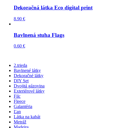
Dekoračná látka Eco digital print
8.90
€
Bavlnená stuha Flags
0.60
€
2.trieda
Bavlnené látky
Dekoračné látky
DIY Set
Dvojitá gázovina
Exteriérové látky
Filc
Fleece
Galantéria
Ľan
Látka na kabát
Metráž
Madeira