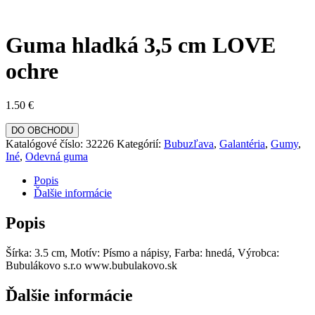
Guma hladká 3,5 cm LOVE
ochre
1.50
€
DO OBCHODU
Katalógové číslo:
32226
Kategórií:
Bubuzľava
,
Galantéria
,
Gumy
,
Iné
,
Odevná guma
Popis
Ďalšie informácie
Popis
Šírka: 3.5 cm, Motív: Písmo a nápisy, Farba: hnedá, Výrobca:
Bubulákovo s.r.o www.bubulakovo.sk
Ďalšie informácie