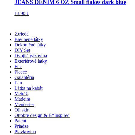
JEANS DENIM 6 OZ Small flakes dark blue
13.90
€
2.trieda
Bavlnené látky
Dekoračné látky
DIY Set
Dvojitá gázovina
Exteriérové látky
Filc
Fleece
Galantéria
Ľan
Látka na kabát
Metráž
Madeira
Menčester
Oil skin
Ottobre design & B*Inspired
Patent
Priadze
Plavkovina