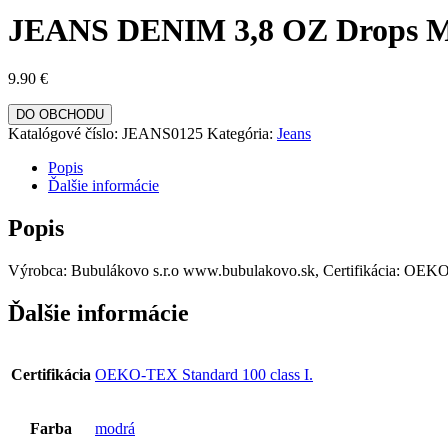
JEANS DENIM 3,8 OZ Drops Met
9.90
€
DO OBCHODU
Katalógové číslo:
JEANS0125
Kategória:
Jeans
Popis
Ďalšie informácie
Popis
Výrobca: Bubulákovo s.r.o www.bubulakovo.sk, Certifikácia: OEKO-
Ďalšie informácie
Certifikácia
OEKO-TEX Standard 100 class I.
Farba
modrá