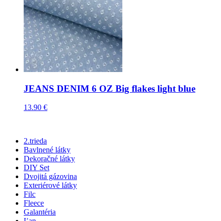
JEANS DENIM 6 OZ Big flakes light blue
13.90
€
2.trieda
Bavlnené látky
Dekoračné látky
DIY Set
Dvojitá gázovina
Exteriérové látky
Filc
Fleece
Galantéria
Ľan