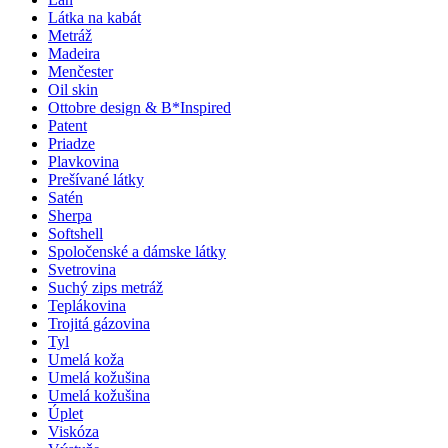
Látka na kabát
Metráž
Madeira
Menčester
Oil skin
Ottobre design & B*Inspired
Patent
Priadze
Plavkovina
Prešívané látky
Satén
Sherpa
Softshell
Spoločenské a dámske látky
Svetrovina
Suchý zips metráž
Teplákovina
Trojitá gázovina
Tyl
Umelá koža
Umelá kožušina
Umelá kožušina
Úplet
Viskóza