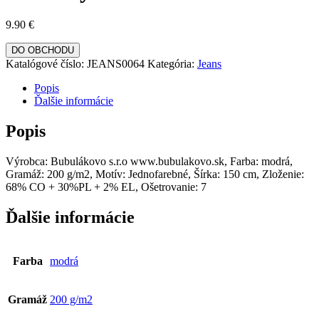
9.90
€
DO OBCHODU
Katalógové číslo:
JEANS0064
Kategória:
Jeans
Popis
Ďalšie informácie
Popis
Výrobca: Bubulákovo s.r.o www.bubulakovo.sk, Farba: modrá,
Gramáž: 200 g/m2, Motív: Jednofarebné, Šírka: 150 cm, Zloženie:
68% CO + 30%PL + 2% EL, Ošetrovanie: 7
Ďalšie informácie
Farba
modrá
Gramáž
200 g/m2