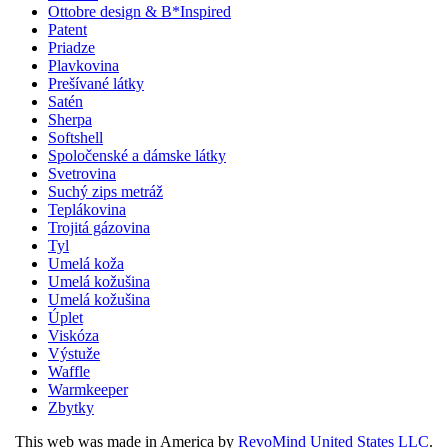
Ottobre design & B*Inspired
Patent
Priadze
Plavkovina
Prešívané látky
Satén
Sherpa
Softshell
Spoločenské a dámske látky
Svetrovina
Suchý zips metráž
Teplákovina
Trojitá gázovina
Tyl
Umelá koža
Umelá kožušina
Umelá kožušina
Úplet
Viskóza
Výstuže
Waffle
Warmkeeper
Zbytky
This web was made in America by
RevoMind United States LLC
.