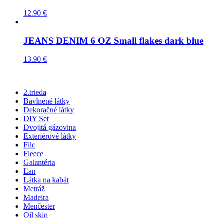
12.90
€
JEANS DENIM 6 OZ Small flakes dark blue
13.90
€
2.trieda
Bavlnené látky
Dekoračné látky
DIY Set
Dvojitá gázovina
Exteriérové látky
Filc
Fleece
Galantéria
Ľan
Látka na kabát
Metráž
Madeira
Menčester
Oil skin