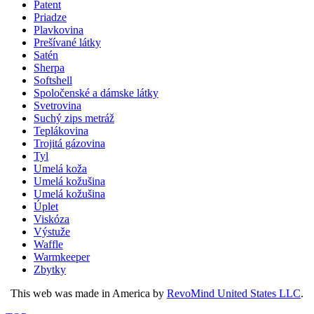
Patent
Priadze
Plavkovina
Prešívané látky
Satén
Sherpa
Softshell
Spoločenské a dámske látky
Svetrovina
Suchý zips metráž
Teplákovina
Trojitá gázovina
Tyl
Umelá koža
Umelá kožušina
Umelá kožušina
Úplet
Viskóza
Výstuže
Waffle
Warmkeeper
Zbytky
This web was made in America by
RevoMind United States LLC
.