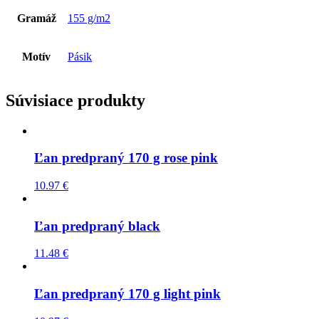
Gramáž
155 g/m2
Motív
Pásik
Súvisiace produkty
Ľan predpraný 170 g rose pink
10.97
€
Ľan predpraný black
11.48
€
Ľan predpraný 170 g light pink