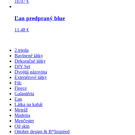
10.97
€
Ľan predpraný blue
11.48
€
2.trieda
Bavlnené látky
Dekoračné látky
DIY Set
Dvojitá gázovina
Exteriérové látky
Filc
Fleece
Galantéria
Ľan
Látka na kabát
Metráž
Madeira
Menčester
Oil skin
Ottobre design & B*Inspired