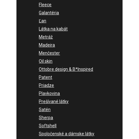
Fleece
Galantéria
Ľan
Látka na kabát
Metráž
Madeira
Menčester
Oil skin
Ottobre design & B*Inspired
Patent
Priadze
Plavkovina
Prešívané látky
Satén
Sherpa
Softshell
Spoločenské a dámske látky