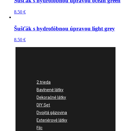
Šušťák s hydrofóbnou úpravou ocean green
8.50
€
Šušťák s hydrofóbnou úpravou light grey
8.50
€
2.trieda
Bavlnené látky
Dekoračné látky
DIY Set
Dvojitá gázovina
Exteriérové látky
Filc