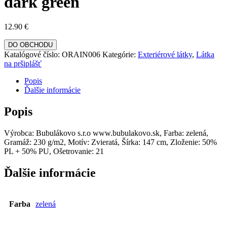
dark green
12.90
€
DO OBCHODU
Katalógové číslo:
ORAIN006
Kategórie:
Exteriérové látky
,
Látka
na pršiplášť
Popis
Ďalšie informácie
Popis
Výrobca: Bubulákovo s.r.o www.bubulakovo.sk, Farba: zelená,
Gramáž: 230 g/m2, Motív: Zvieratá, Šírka: 147 cm, Zloženie: 50%
PL + 50% PU, Ošetrovanie: 21
Ďalšie informácie
Farba
zelená