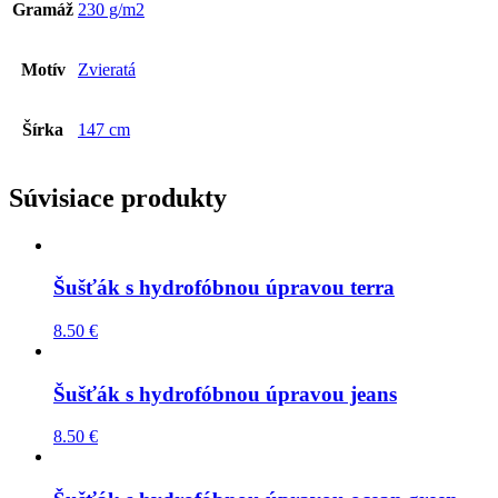
Gramáž
230 g/m2
Motív
Zvieratá
Šírka
147 cm
Súvisiace produkty
Šušťák s hydrofóbnou úpravou terra
8.50
€
Šušťák s hydrofóbnou úpravou jeans
8.50
€