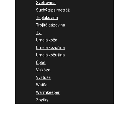
Svetrovina
Suchý zips metráž
Teplákovina
Trojitá gázovina
Tyl
Umelá koža
Umelá kožušina
Umelá kožušina
Úplet
Viskóza
Výstuže
Waffle
Warmkeeper
Zbytky