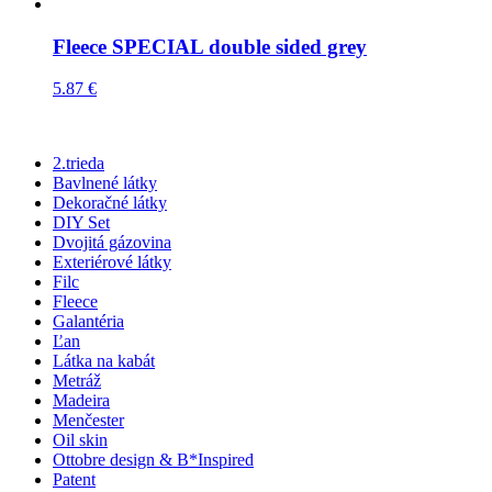
Fleece SPECIAL double sided grey
5.87
€
2.trieda
Bavlnené látky
Dekoračné látky
DIY Set
Dvojitá gázovina
Exteriérové látky
Filc
Fleece
Galantéria
Ľan
Látka na kabát
Metráž
Madeira
Menčester
Oil skin
Ottobre design & B*Inspired
Patent