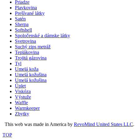
Priadze
Plavkovina
Prešívané látky
Satén
Sherpa
Softshell
Spoločenské a dámske látky
Svetrovina
Suchý zips metráž
Teplákovina
Trojitá gázovina
Tyl
Umelá koža
Umelá kožušina
Umelá kožušina
Úplet
Viskóza
Výstuže
Waffle
Warmkeeper
Zbytky
This web was made in America by
RevoMind United States LLC
.
TOP