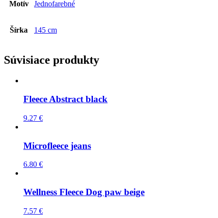
Motív
Jednofarebné
Šírka
145 cm
Súvisiace produkty
Fleece Abstract black
9.27
€
Microfleece jeans
6.80
€
Wellness Fleece Dog paw beige
7.57
€