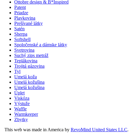
Ottobre design & B*Inspired
Patent
Priadze
Plavkovina
Prešívané látky
Satén
Sherpa
Softshell
Spoločenské a dámske látky
Svetrovina
Suchý zips metráž
Teplákovina
Trojitá gázovina
Tyl
Umelá koža
Umelá kožušina
Umelá kožušina
Úplet
Viskóza
Výstuže
Waffle
Warmkeeper
Zbytky
This web was made in America by
RevoMind United States LLC
.