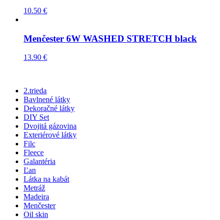
10.50
€
Menčester 6W WASHED STRETCH black
13.90
€
2.trieda
Bavlnené látky
Dekoračné látky
DIY Set
Dvojitá gázovina
Exteriérové látky
Filc
Fleece
Galantéria
Ľan
Látka na kabát
Metráž
Madeira
Menčester
Oil skin