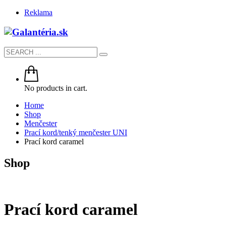
Reklama
No products in cart.
Home
Shop
Menčester
Prací kord/tenký menčester UNI
Prací kord caramel
Shop
Prací kord caramel