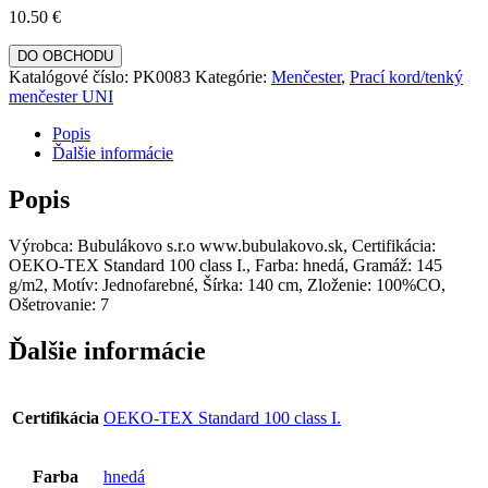
10.50
€
DO OBCHODU
Katalógové číslo:
PK0083
Kategórie:
Menčester
,
Prací kord/tenký
menčester UNI
Popis
Ďalšie informácie
Popis
Výrobca: Bubulákovo s.r.o www.bubulakovo.sk, Certifikácia:
OEKO-TEX Standard 100 class I., Farba: hnedá, Gramáž: 145
g/m2, Motív: Jednofarebné, Šírka: 140 cm, Zloženie: 100%CO,
Ošetrovanie: 7
Ďalšie informácie
Certifikácia
OEKO-TEX Standard 100 class I.
Farba
hnedá