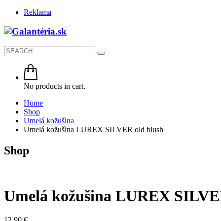
Reklama
No products in cart.
Home
Shop
Umelá kožušina
Umelá kožušina LUREX SILVER old blush
Shop
Umelá kožušina LUREX SILVER
12.90
€