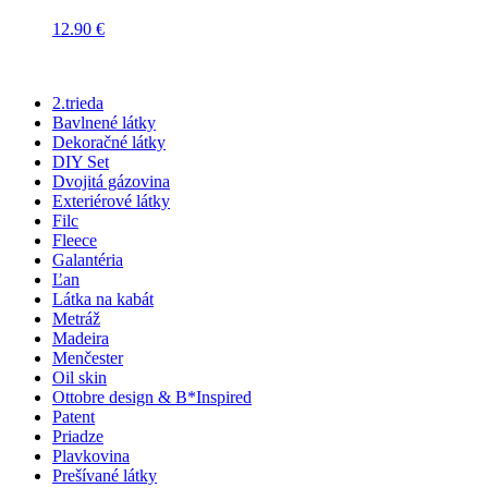
12.90
€
2.trieda
Bavlnené látky
Dekoračné látky
DIY Set
Dvojitá gázovina
Exteriérové látky
Filc
Fleece
Galantéria
Ľan
Látka na kabát
Metráž
Madeira
Menčester
Oil skin
Ottobre design & B*Inspired
Patent
Priadze
Plavkovina
Prešívané látky