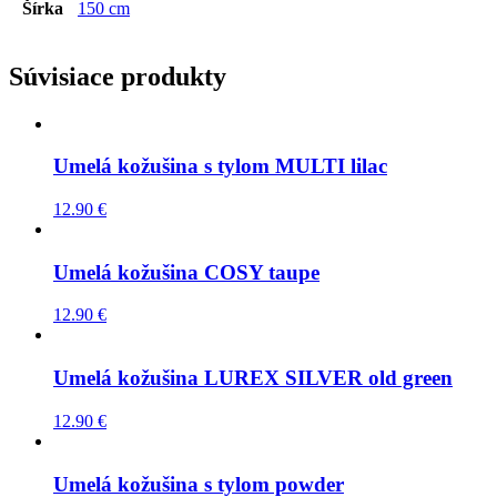
Šírka
150 cm
Súvisiace produkty
Umelá kožušina s tylom MULTI lilac
12.90
€
Umelá kožušina COSY taupe
12.90
€
Umelá kožušina LUREX SILVER old green
12.90
€
Umelá kožušina s tylom powder