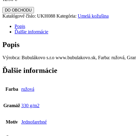
DO OBCHODU
Katalógové číslo:
UKH088
Kategória:
Umelá kožušina
Popis
Ďalšie informácie
Popis
Výrobca: Bubulákovo s.r.o www.bubulakovo.sk, Farba: ružová, Gramá
Ďalšie informácie
Farba
ružová
Gramáž
330 g/m2
Motív
Jednofarebné