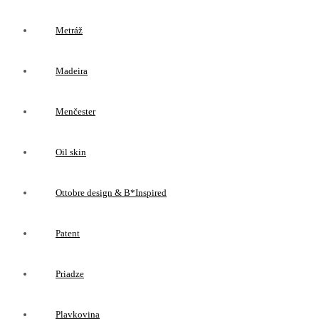
Metráž
Madeira
Menčester
Oil skin
Ottobre design & B*Inspired
Patent
Priadze
Plavkovina