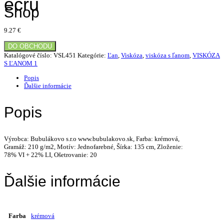
ecru
Shop
9.27
€
DO OBCHODU
Katalógové číslo:
VSL451
Kategórie:
Ľan
,
Viskóza
,
viskóza s ľanom
,
VISKÓZA
S ĽANOM 1
Popis
Ďalšie informácie
Popis
Výrobca: Bubulákovo s.r.o www.bubulakovo.sk, Farba: krémová,
Gramáž: 210 g/m2, Motív: Jednofarebné, Šírka: 135 cm, Zloženie:
78% VI + 22% LI, Ošetrovanie: 20
Ďalšie informácie
Farba
krémová