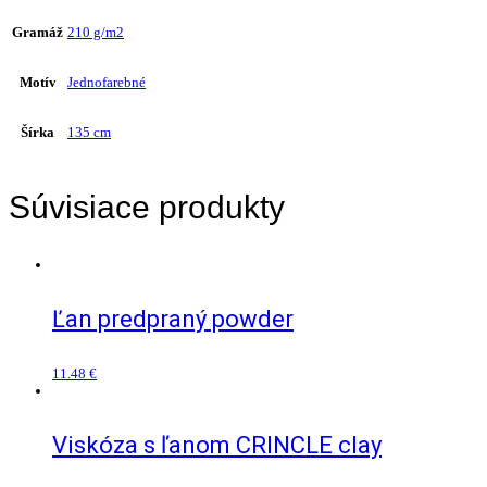
Gramáž
210 g/m2
Motív
Jednofarebné
Šírka
135 cm
Súvisiace produkty
Ľan predpraný powder
11.48
€
Viskóza s ľanom CRINCLE clay