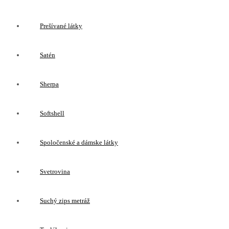
Prešívané látky
Satén
Sherpa
Softshell
Spoločenské a dámske látky
Svetrovina
Suchý zips metráž