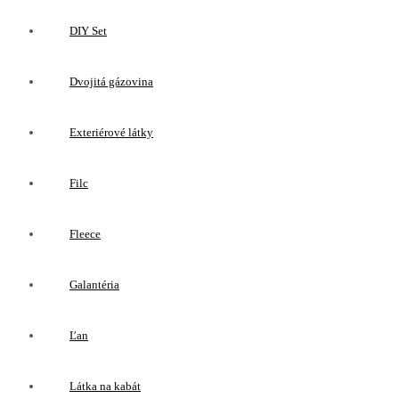
DIY Set
Dvojitá gázovina
Exteriérové látky
Filc
Fleece
Galantéria
Ľan
Látka na kabát