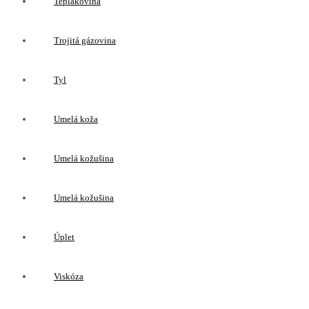
Teplákovina
Trojitá gázovina
Tyl
Umelá koža
Umelá kožušina
Umelá kožušina
Úplet
Viskóza