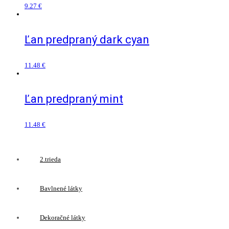
9.27
€
Ľan predpraný dark cyan
11.48
€
Ľan predpraný mint
11.48
€
2.trieda
Bavlnené látky
Dekoračné látky