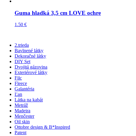
Guma hladká 3,5 cm LOVE ochre
1.50
€
2.trieda
Bavlnené látky
Dekoračné látky
DIY Set
Dvojitá gázovina
Exteriérové látky
Filc
Fleece
Galantéria
Ľan
Látka na kabát
Metráž
Madeira
Menčester
Oil skin
Ottobre design & B*Inspired
Patent