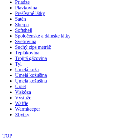
Priadze
Plavkovina
Prešívané látky
Satén
Sherpa
Softshell
Spoločenské a dámske látky
Svetrovina
Suchý zips metráž
Teplákovina
Trojitá gázovina
Tyl
Umelá koža
Umelá kožušina
Umelá kožušina
Úplet
Viskóza
Výstuže
Waffle
Warmkeeper
Zbytky
TOP