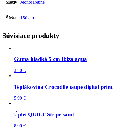
Motív
Jednofarebné
Šírka
150 cm
Súvisiace produkty
Guma hladká 5 cm Ibiza aqua
3.50
€
Teplákovina Crocodile taupe digital print
5.90
€
Úplet QUILT Stripe sand
8.90
€