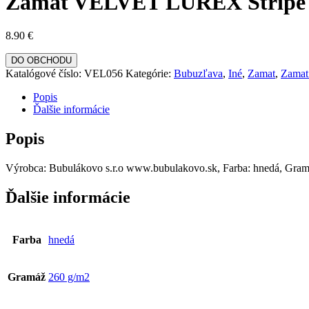
Zamat VELVET LUREX Stripe 
8.90
€
DO OBCHODU
Katalógové číslo:
VEL056
Kategórie:
Bubuzľava
,
Iné
,
Zamat
,
Zama
Popis
Ďalšie informácie
Popis
Výrobca: Bubulákovo s.r.o www.bubulakovo.sk, Farba: hnedá, Gram
Ďalšie informácie
Farba
hnedá
Gramáž
260 g/m2