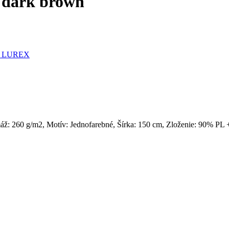
dark brown
t LUREX
áž: 260 g/m2, Motív: Jednofarebné, Šírka: 150 cm, Zloženie: 90% P