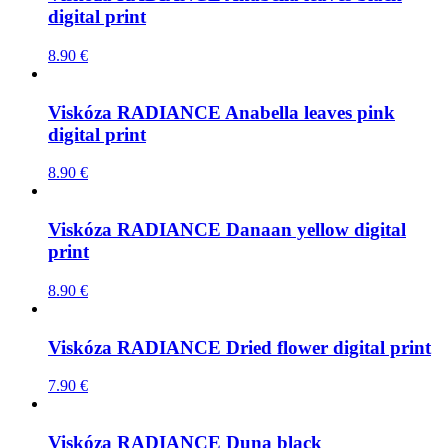
digital print
8.90
€
Viskóza RADIANCE Anabella leaves pink
digital print
8.90
€
Viskóza RADIANCE Danaan yellow digital
print
8.90
€
Viskóza RADIANCE Dried flower digital print
7.90
€
Viskóza RADIANCE Duna black