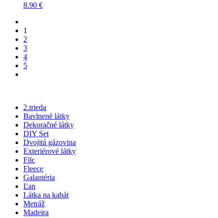
8.90
€
1
2
3
4
5
2.trieda
Bavlnené látky
Dekoračné látky
DIY Set
Dvojitá gázovina
Exteriérové látky
Filc
Fleece
Galantéria
Ľan
Látka na kabát
Metráž
Madeira