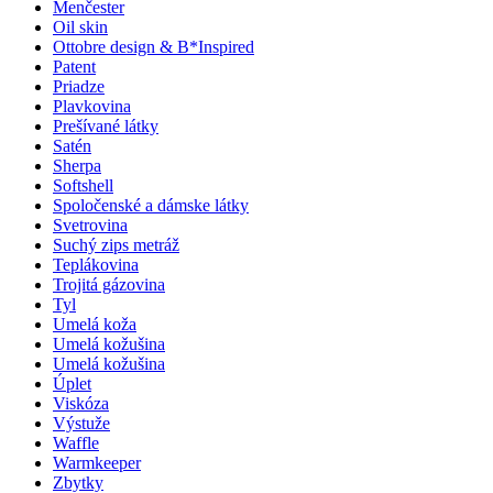
Menčester
Oil skin
Ottobre design & B*Inspired
Patent
Priadze
Plavkovina
Prešívané látky
Satén
Sherpa
Softshell
Spoločenské a dámske látky
Svetrovina
Suchý zips metráž
Teplákovina
Trojitá gázovina
Tyl
Umelá koža
Umelá kožušina
Umelá kožušina
Úplet
Viskóza
Výstuže
Waffle
Warmkeeper
Zbytky