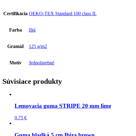
Certifikácia
OEKO-TEX Standard 100 class II.
Farba
žltá
Gramáž
125 g/m2
Motív
Jednofarebné
Súvisiace produkty
Lemovacia guma STRIPE 20 mm lime
0.75
€
Guma hladká 5 cm Ibiza brown