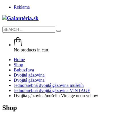
Reklama
No products in cart.
Home
Shop
Bubuzľava
Dvojitá gázovina
Dvojitá gázovina
Jednofarebná dvojitá gázovina mušelín
Jednofarebná dvojitá gázovina VINTAGE
Dvojitá gázovina/mušelín Vintage neon yellow
Shop