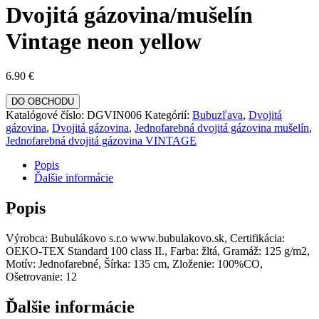
Dvojitá gázovina/mušelín
Vintage neon yellow
6.90
€
DO OBCHODU
Katalógové číslo:
DGVIN006
Kategórií:
Bubuzľava
,
Dvojitá
gázovina
,
Dvojitá gázovina
,
Jednofarebná dvojitá gázovina mušelín
,
Jednofarebná dvojitá gázovina VINTAGE
Popis
Ďalšie informácie
Popis
Výrobca: Bubulákovo s.r.o www.bubulakovo.sk, Certifikácia:
OEKO-TEX Standard 100 class II., Farba: žltá, Gramáž: 125 g/m2,
Motív: Jednofarebné, Šírka: 135 cm, Zloženie: 100%CO,
Ošetrovanie: 12
Ďalšie informácie