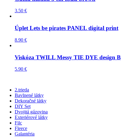
3.50
€
Úplet Lets be pirates PANEL digital print
8.90
€
Viskóza TWILL Messy TIE DYE design B
5.90
€
2.trieda
Bavlnené látky
Dekoračné látky
DIY Set
Dvojitá gázovina
Exteriérové látky
Filc
Fleece
Galantéria