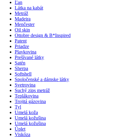
Ľan
Látka na kabát
Metráž
Madeira
Menčester
Oil skin
Ottobre design & B*Inspired
Patent
Priadze
Plavkovina
Prešívané látky
Satén
Sherpa
Softshell
Spoločenské a dámske látky
Svetrovina
Suchý zips metráž
Teplákovina
Trojitá gázovina
Tyl
Umelá koža
Umelá kožušina
Umelá kožušina
Úplet
Viskóza