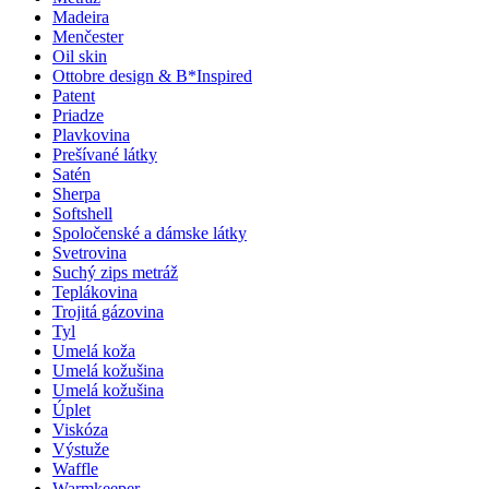
Madeira
Menčester
Oil skin
Ottobre design & B*Inspired
Patent
Priadze
Plavkovina
Prešívané látky
Satén
Sherpa
Softshell
Spoločenské a dámske látky
Svetrovina
Suchý zips metráž
Teplákovina
Trojitá gázovina
Tyl
Umelá koža
Umelá kožušina
Umelá kožušina
Úplet
Viskóza
Výstuže
Waffle
Warmkeeper