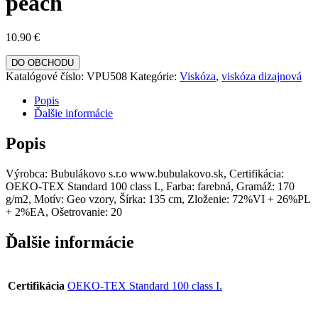
peach
10.90
€
DO OBCHODU
Katalógové číslo:
VPU508
Kategórie:
Viskóza
,
viskóza dizajnová
Popis
Ďalšie informácie
Popis
Výrobca: Bubulákovo s.r.o www.bubulakovo.sk, Certifikácia:
OEKO-TEX Standard 100 class I., Farba: farebná, Gramáž: 170
g/m2, Motív: Geo vzory, Šírka: 135 cm, Zloženie: 72%VI + 26%PL
+ 2%EA, Ošetrovanie: 20
Ďalšie informácie
Certifikácia
OEKO-TEX Standard 100 class I.