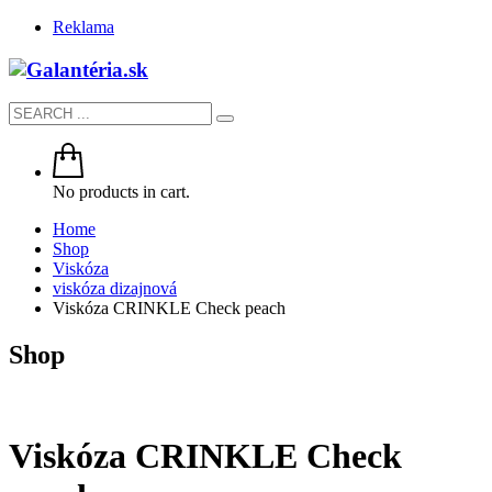
Reklama
No products in cart.
Home
Shop
Viskóza
viskóza dizajnová
Viskóza CRINKLE Check peach
Shop
Viskóza CRINKLE Check