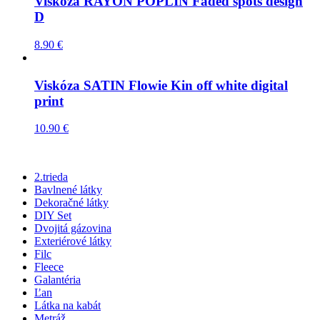
Viskóza RAYON POPLIN Faded spots design
D
8.90
€
Viskóza SATIN Flowie Kin off white digital
print
10.90
€
2.trieda
Bavlnené látky
Dekoračné látky
DIY Set
Dvojitá gázovina
Exteriérové látky
Filc
Fleece
Galantéria
Ľan
Látka na kabát
Metráž