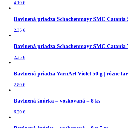
4.10
€
Bavlnená priadza Schachenmayr SMC Catania 50
2.35
€
Bavlnená priadza Schachenmayr SMC Catania Tr
2.35
€
Bavlnená priadza YarnArt Violet 50 g | rôzne fa
2.80
€
Bavlnená šnúrka – voskovaná – 8 ks
6.20
€