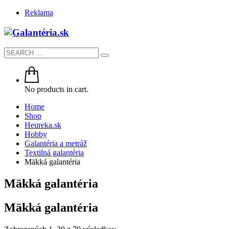
Reklama
No products in cart.
Home
Shop
Heureka.sk
Hobby
Galantéria a metráž
Textilná galantéria
Mäkká galantéria
Mäkká galantéria
Mäkká galantéria