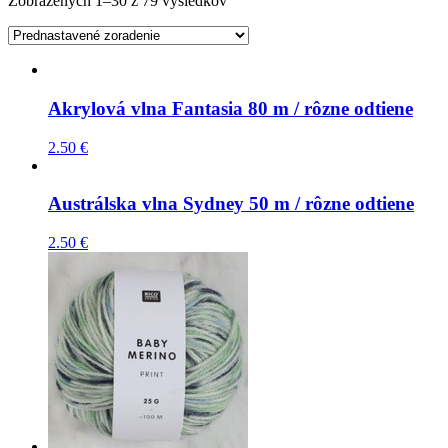
Zobrazených 1–30 z 79 výsledkov
Akrylová vlna Fantasia 80 m / rôzne odtiene
2.50
€
Austrálska vlna Sydney 50 m / rôzne odtiene
2.50
€