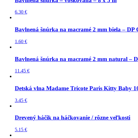
Bavlnená šnúrka – voskovaná – 8 x 5 m
6.30
€
Bavlnená šnúrka na macramé 2 mm biela – DP Cr
1.60
€
Bavlnená šnúrka na macramé 2 mm natural – DP 
11.45
€
Detská vlna Madame Tricote Paris Kitty Baby 10
3.45
€
Drevený háčik na háčkovanie / rôzne veľkosti
5.15
€