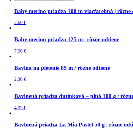
Baby merino priadza 100 m viacfarebná | rôzne 
2.60
€
Baby merino priadza 125 m | rôzne odtiene
7.90
€
Bavlna na pletenie 85 m / rôzne odtiene
2.30
€
Bavlnená priadza dutinková – plná 100 g / rôzne
4.95
€
Bavlnená priadza La Mia Pastel 50 g | rôzne odt