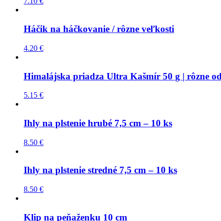
7.10
€
Háčik na háčkovanie / rôzne veľkosti
4.20
€
Himalájska priadza Ultra Kašmír 50 g | rôzne od
5.15
€
Ihly na plstenie hrubé 7,5 cm – 10 ks
8.50
€
Ihly na plstenie stredné 7,5 cm – 10 ks
8.50
€
Klip na peňaženku 10 cm