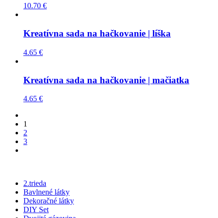
10.70
€
Kreatívna sada na hačkovanie | líška
4.65
€
Kreatívna sada na hačkovanie | mačiatka
4.65
€
1
2
3
2.trieda
Bavlnené látky
Dekoračné látky
DIY Set