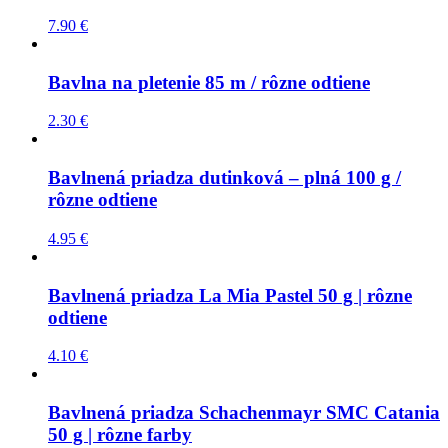
7.90
€
Bavlna na pletenie 85 m / rôzne odtiene
2.30
€
Bavlnená priadza dutinková – plná 100 g /
rôzne odtiene
4.95
€
Bavlnená priadza La Mia Pastel 50 g | rôzne
odtiene
4.10
€
Bavlnená priadza Schachenmayr SMC Catania
50 g | rôzne farby