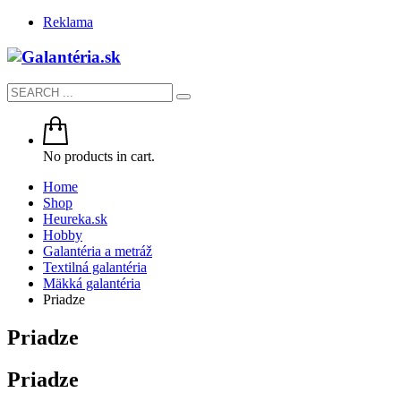
Reklama
No products in cart.
Home
Shop
Heureka.sk
Hobby
Galantéria a metráž
Textilná galantéria
Mäkká galantéria
Priadze
Priadze
Priadze