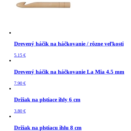
Drevený háčik na háčkovanie / rôzne veľkosti
5.15
€
Drevený háčik na háčkovanie La Mia 4.5 mm
7.90
€
Držiak na plstiace ihly 6 cm
3.80
€
Držiak na plstiacu ihlu 8 cm