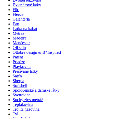
Dvojitá gázovina
Exteriérové látky
Filc
Fleece
Galantéria
Ľan
Látka na kabát
Metráž
Madeira
Menčester
Oil skin
Ottobre design & B*Inspired
Patent
Priadze
Plavkovina
Prešívané látky
Satén
Sherpa
Softshell
Spoločenské a dámske látky
Svetrovina
Suchý zips metráž
Teplákovina
Trojitá gázovina
Tyl