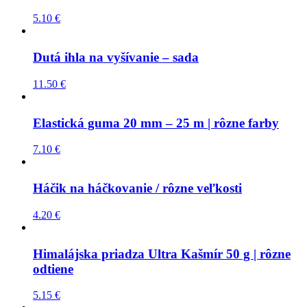
5.10
€
Dutá ihla na vyšívanie – sada
11.50
€
Elastická guma 20 mm – 25 m | rôzne farby
7.10
€
Háčik na háčkovanie / rôzne veľkosti
4.20
€
Himalájska priadza Ultra Kašmír 50 g | rôzne
odtiene
5.15
€